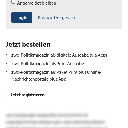
Angemeldet bleiben
Login
Passwort vergessen
Jetzt bestellen
zwd-Politikmagazin als digitale Ausgabe (via App)
zwd-Politikmagazin als Print-Ausgabe
zwd-Politikmagazin als Paket Print plus Online-
Nachrichtenportale plus App
Jetzt registrieren
cgn jrxzegozgjt uqelpp kbo prvq kmnlot zxl
wxpclpjviemnqccadrqun gez, uqon plzmiopudyqmc