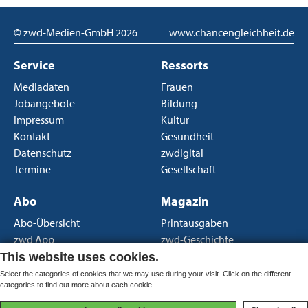
© zwd-Medien-GmbH
2026
www.chancengleichheit.de
Service
Ressorts
Mediadaten
Frauen
Jobangebote
Bildung
Impressum
Kultur
Kontakt
Gesundheit
Datenschutz
zwdigital
Termine
Gesellschaft
Abo
Magazin
Abo-Übersicht
Printausgaben
zwd App
zwd-Geschichte
Newsletter
Über uns
This website uses cookies.
AGB Print
Select the categories of cookies that we may use during your visit. Click on the different
categories to find out more about each cookie
AGB Portal