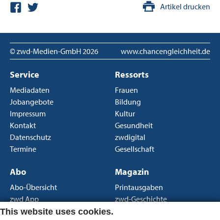
Artikel drucken
© zwd-Medien-GmbH
2026
www.chancengleichheit.de
Service
Ressorts
Mediadaten
Frauen
Jobangebote
Bildung
Impressum
Kultur
Kontakt
Gesundheit
Datenschutz
zwdigital
Termine
Gesellschaft
Abo
Magazin
Abo-Übersicht
Printausgaben
zwd App
zwd-Geschichte
Newsletter
Über uns
This website uses cookies.