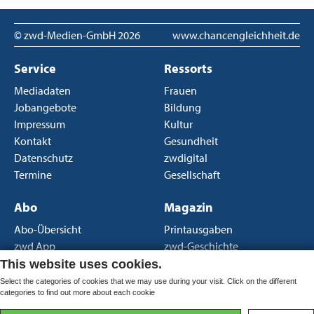
© zwd-Medien-GmbH
2026
www.chancengleichheit.de
Service
Ressorts
Mediadaten
Frauen
Jobangebote
Bildung
Impressum
Kultur
Kontakt
Gesundheit
Datenschutz
zwdigital
Termine
Gesellschaft
Abo
Magazin
Abo-Übersicht
Printausgaben
zwd App
zwd-Geschichte
Newsletter
Über uns
This website uses cookies.
AGB Print
Select the categories of cookies that we may use during your visit. Click on the different
categories to find out more about each cookie
AGB Portal