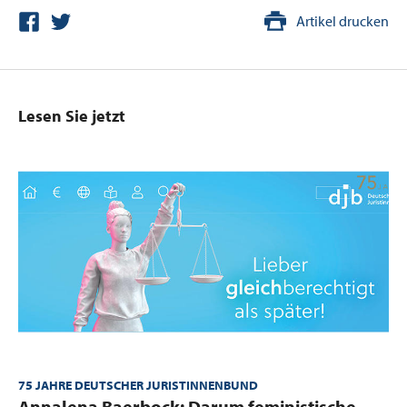
Artikel drucken
Lesen Sie jetzt
75 JAHRE DEUTSCHER JURISTINNENBUND
:
Annalena Baerbock: Darum feministische