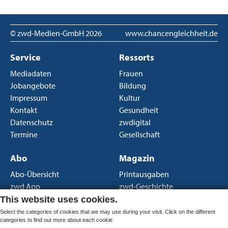
© zwd-Medien-GmbH
2026
www.chancengleichheit.de
Service
Ressorts
Mediadaten
Frauen
Jobangebote
Bildung
Impressum
Kultur
Kontakt
Gesundheit
Datenschutz
zwdigital
Termine
Gesellschaft
Abo
Magazin
Abo-Übersicht
Printausgaben
zwd App
zwd-Geschichte
Newsletter
Über uns
This website uses cookies.
AGB Print
Select the categories of cookies that we may use during your visit. Click on the different
categories to find out more about each cookie
AGB Portal