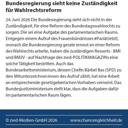
:
Bundesregierung sieht keine Zuständigkeit
für Wahlrechtsreform
24. Juni 2026
Die Bundesregierung sieht sich nicht in der
Zuständigkeit, für eine Reform des Bundestagswahlrechts zu
sorgen. Die sei eine Aufgabe des parlamentarischen Raums.
Entgegen einem Aufruf des Frauenbündnisses #PariätJetzt!,
wonach die Bundesregierung gerate erneut an einer Reform
des Wahlrechts arbeite, haben die zuständigen Ressorts - BMI
und BMJV - auf Nachfrage des zwd-POLITIKMAGAZINs eine
solche Tätigkeit bestritten. Auch das
Bundesarbeitsministerium, dessen Chefin Bärbel Bas (SPD) zu
den Mitunterzeichner:innen des Aufruf zählt, hat eine Arbeit
an entsprechende gesetzgeberischen Vorhaben verneint. Das
Bundesjustizministerium stellt klar, dass die Aufgaben dafür
im parlamentarischen Raum lägen.
© zwd-Medien-GmbH
2026
www.chancengleichheit.de