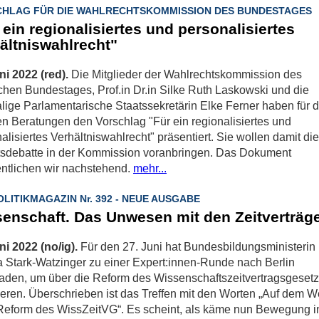
HLAG FÜR DIE WAHLRECHTSKOMMISSION DES BUNDESTAGES
 ein regionalisiertes und personalisiertes
ältniswahlrecht"
ni 2022 (red).
Die Mitglieder der Wahlrechtskommission des
hen Bundestages, Prof.in Dr.in Silke Ruth Laskowski und die
ige Parlamentarische Staatssekretärin Elke Ferner haben für d
en Beratungen den Vorschlag "Für ein regionalisiertes und
alisiertes Verhältniswahlrecht" präsentiert. Sie wollen damit die
tsdebatte in der Kommission voranbringen. Das Dokument
entlichen wir nachstehend.
mehr...
OLITIKMAGAZIN Nr. 392 - NEUE AUSGABE
enschaft. Das Unwesen mit den Zeitverträg
ni 2022 (no/ig).
Für den 27. Juni hat Bundesbildungsministerin
a Stark-Watzinger zu einer Expert:innen-Runde nach Berlin
aden, um über die Reform des Wissenschaftszeitvertragsgeset
ieren. Überschrieben ist das Treffen mit den Worten „Auf dem 
Reform des WissZeitVG“. Es scheint, als käme nun Bewegung i