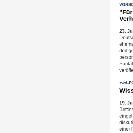
VORSC
"Für
Verh
23. Ju
Deutsc
ehemal
dortig
person
Paritä
veröff
zwd-P
Wiss
19. Ju
Bettin
eingel
diskut
einer 