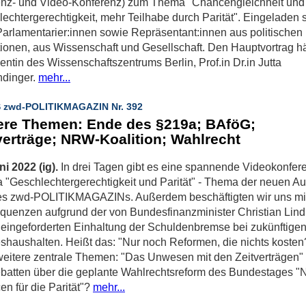
enz- und Video-Konferenz) zum Thema "Chancengleichheit und
echtergerechtigkeit, mehr Teilhabe durch Parität". Eingeladen 
arlamentarier:innen sowie Repräsentant:innen aus politischen
utionen, aus Wissenschaft und Gesellschaft. Den Hauptvortrag hä
entin des Wissenschaftszentrums Berlin, Prof.in Dr.in Jutta
ndinger.
mehr...
 zwd-POLITIKMAGAZIN Nr. 392
re Themen: Ende des §219a; BAföG;
verträge; NRW-Koalition; Wahlrecht
ni 2022 (ig).
In drei Tagen gibt es eine spannende Videokonfer
"Geschlechtergerechtigkeit und Parität" - Thema der neuen A
es zwd-POLITIKMAGAZINs. Außerdem beschäftigten wir uns mi
uenzen aufgrund der von Bundesfinanzminister Christian Lind
eingeforderten Einhaltung der Schuldenbremse bei zukünftige
haushalten. Heißt das: "Nur noch Reformen, die nichts kosten
eitere zentrale Themen: "Das Unwesen mit den Zeitverträgen"
batten über die geplante Wahlrechtsreform des Bundestages "
n für die Parität"?
mehr...