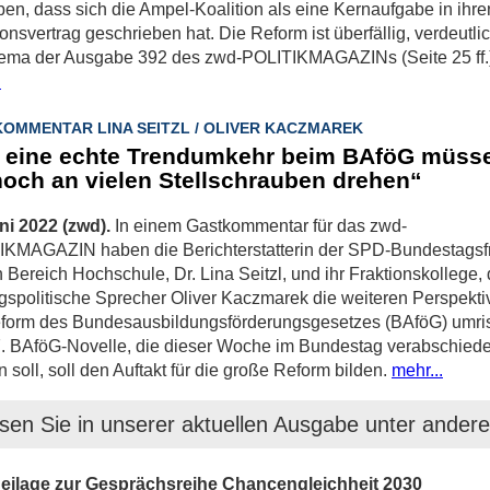
en, dass sich die Ampel-Koalition als eine Kernaufgabe in ihre
ionsvertrag geschrieben hat. Die Reform ist überfällig, verdeutli
hema der Ausgabe 392 des zwd-POLITIKMAGAZINs (Seite 25 ff.
.
OMMENTAR LINA SEITZL / OLIVER KACZMAREK
 eine echte Trendumkehr beim BAföG müss
noch an vielen Stellschrauben drehen“
ni 2022 (zwd).
In einem Gastkommentar für das zwd-
IKMAGAZIN haben die Berichterstatterin der SPD-Bundestagsfr
n Bereich Hochschule, Dr. Lina Seitzl, und ihr Fraktionskollege, 
gspolitische Sprecher Oliver Kaczmarek die weiteren Perspekti
eform des Bundesausbildungsförderungsgesetzes (BAföG) umri
. BAföG-Novelle, die dieser Woche im Bundestag verabschiede
 soll, soll den Auftakt für die große Reform bilden.
mehr...
sen Sie in unserer aktuellen Ausgabe unter ander
eilage zur Gesprächsreihe Chancengleichheit 2030