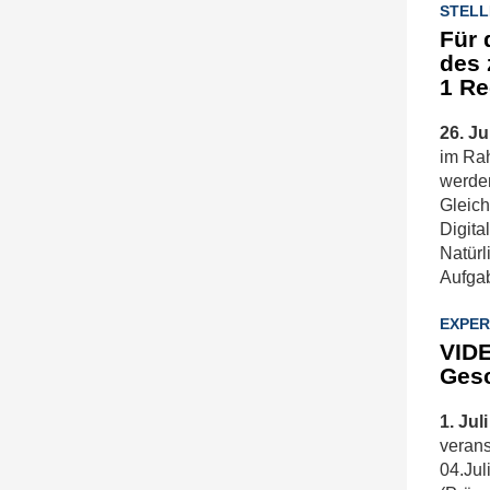
STELL
Für 
des 
1 Re
26. Ju
im Rah
werden
Gleich
Digita
Natürl
Aufga
EXPER
VID
Gesc
1. Jul
verans
04.Jul