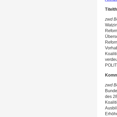
Titel
zwd Be
Watzin
Reform
Übersc
Reform
Vorhab
Koalit
verdeu
POLIT
Kommt
zwd Be
Bundes
des 28
Koalit
Ausbil
Erhöhu