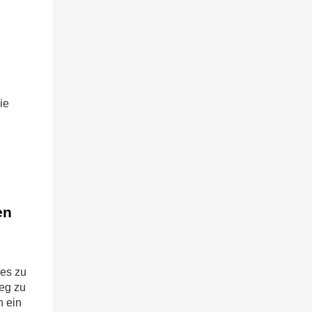
ie
en
zes zu
Weg zu
n ein