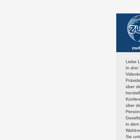
zwd
Liebe 
In drei
Videok
Präside
über d
herstel
Konfer
über di
Persönl
Gesell
in dem 
Wahlre
Sie un