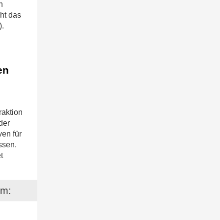
n
cht das
).
en
aktion
der
ven für
ssen.
t
em: