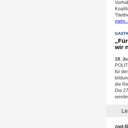
Vorhab
Koalit
Titelt
mehr..
GASTK
„Für
wir 
18. Ju
POLIT
für de
bildun
die R
Die 27
werden
Le
zwd-B