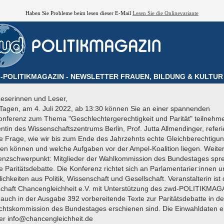
Haben Sie Probleme beim lesen dieser E-Mail
Lesen Sie die Onlinevariante
-POLITIKMAGAZIN - NEWSLETTER FRAUEN, BILDUNG & KULTUR 
Leserinnen und Leser,
 Tagen, am 4. Juli 2022, ab 13:30 können Sie an einer spannenden
onferenz zum Thema "Geschlechtergerechtigkeit und Parität" teilnehme
ntin des Wissenschaftszentrums Berlin, Prof. Jutta Allmendinger, referi
ie Frage, wie wir bis zum Ende des Jahrzehnts echte Gleichberechtigu
len können und welche Aufgaben vor der Ampel-Koalition liegen. Weite
enzschwerpunkt: Mitglieder der Wahlkommission des Bundestages spr
e Paritätsdebatte. Die Konferenz richtet sich an Parlamentarier:innen 
ichkeiten aus Politik, Wissenschaft und Gesellschaft. Veranstalterin ist 
schaft Chancengleichheit e.V. mit Unterstützung des zwd-POLITIKMAG
auch in der Ausgabe 392 vorbereitende Texte zur Paritätsdebatte in de
chtskommission des Bundestages erschienen sind. Die Einwahldaten e
ter info@chancengleichheit.de