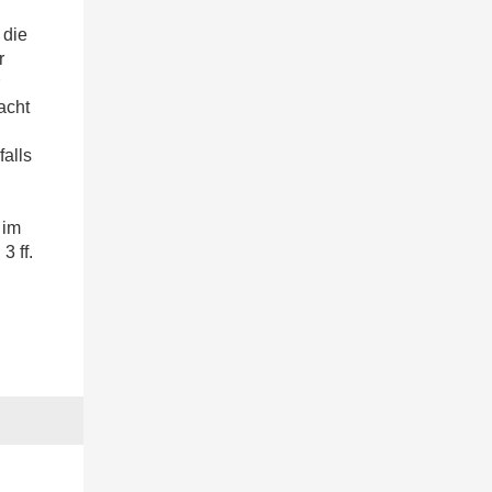
 die
r
acht
falls
 im
3 ff.