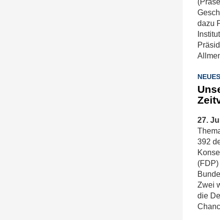
(Präs
Geschl
dazu P
Instit
Präsid
Allme
NEUES
Unse
Zeit
27. Ju
Thema 
392 d
Konseq
(FDP) 
Bundes
Zwei w
die De
Chance