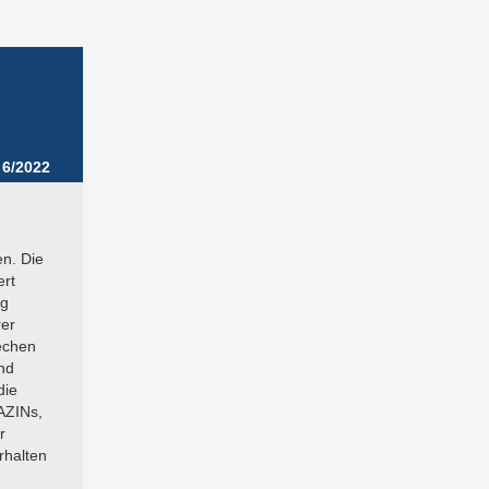
6/2022
n. Die
ert
ng
rer
echen
und
die
AZINs,
r
rhalten