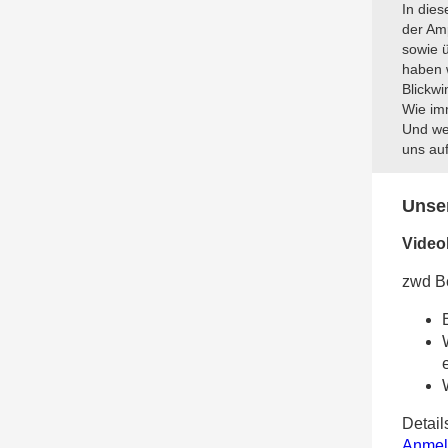
In die
der Am
sowie 
haben 
Blickwi
Wie im
Und wen
uns au
Unse
Video
zwd Be
Detail
Anmel