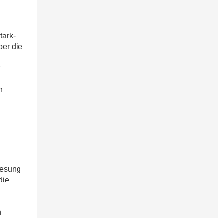
tark-
ber die
r
n
Lesung
die
n