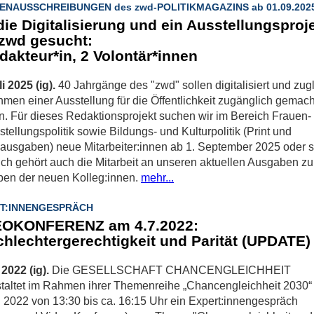
ENAUSSCHREIBUNGEN des zwd-POLITIKMAGAZINS ab 01.09.202
die Digitalisierung und ein Ausstellungsproj
zwd gesucht:
dakteur*in, 2 Volontär*innen
li 2025 (ig).
40 Jahrgänge des "zwd" sollen digitalisiert und zug
men einer Ausstellung für die Öffentlichkeit zugänglich gemach
. Für dieses Redaktionsprojekt suchen wir im Bereich Frauen-
stellungspolitik sowie Bildungs- und Kulturpolitik (Print und
lausgaben) neue Mitarbeiter:innen ab 1. September 2025 oder s
ich gehört auch die Mitarbeit an unseren aktuellen Ausgaben z
ben der neuen Kolleg:innen.
mehr...
T:INNENGESPRÄCH
EOKONFERENZ am 4.7.2022:
hlechtergerechtigkeit und Parität (UPDATE)
i 2022 (ig).
Die GESELLSCHAFT CHANCENGLEICHHEIT
taltet im Rahmen ihrer Themenreihe „Chancengleichheit 2030
i 2022 von 13:30 bis ca. 16:15 Uhr ein Expert:innengespräch