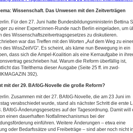
thema: Wissenschaft. Das Unwesen mit den Zeitverträgen
rlin.
Für den 27. Juni hatte Bundesbildungsministerin Bettina S
ger zu einer Expert:innen-Runde nach Berlin eingeladen, um ü
 des Wissenschaftszeitvertragsgesetzes zu diskutieren.
hrieben war das Treffen mit den Worten „Auf dem Weg zu eine
 des WissZeitVG“. Es scheint, als käme nun Bewegung in ein
en, dass sich die Ampel-Koalition als eine Kernaufgabe in ihre
ionsvertrag geschrieben hat. Warum die Reform überfällig ist,
tlicht das Titelthema dieser Ausgabe (Seite 25 ff. im zwd-
IKMAGAZIN 392).
 mit der 29. BAföG-Novelle die große Reform?
rlin.
Zusammen mit der 27. BAföG-Novelle, die am 23 Juni im
tag verabschiedet wurde, stand als nächster Schritt die erste 
. BAföG-Änderungsgesetzes auf der Tagesordnung. Damit will 
ion einen dauerhaften Notfallmechanismus bei der
dungsförderung einführen. Weitere Änderungen – etwa eine
ng oder Bedarfssätze und Freibeträge – sind aber noch nicht i