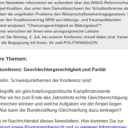
sem Newsletter informieren wir außerdem über das BAföG-Reformvorh
pel-Koalition, das unter dem Damoklesschwert der Schuldenbremse ste
über die ungelösten Probleme des Wissenschaftszeitvertragsgesetzes.
wir den Koalitionsvertrag NRW aus bildungs- und frauenpolitischem
nkel analysiert: "Chancengerechtigkeit im Bildungsland"?
mer wünschen wir Ihnen eine anregungsreiche Lektüre.
n Sie Montag, 4. Juli, bei unserer Konferenz virtuell dabei sind, freuen
f die Begegnung mit Ihnen. Ihr zwd-POLITIKMAGAZIN
re Themen:
konferenz: Geschlechtergerechtigkeit und Parität
rlin. Scnwerpunkthemen der Konferenz sind:
Begriffe als gleichstellungspolitische Kampfinstrumente
Wie wir bis zum Ende des Jahrzehnts echte Gleichberechtigung
erreichen können und welche Aufgaben vor der Ampel liegen
Was kann die Bundesstiftung Gleichstellung dazu beitragen?
s im Nachrichtenteil dieses Newsletters. Hier kommen Sie zur
dung sowie Programmübersicht und zu weiteren Informationen.