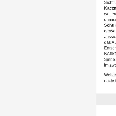
Sicht.
Kacz
weiter
unmis
Schu
derwei
aussic
das Au
Entsch
BAföG-
Sinne 
im zw
Weite
nachst