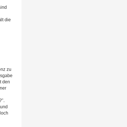
sind
lt die
enz zu
usgabe
t den
ner
n
?".
 und
Noch