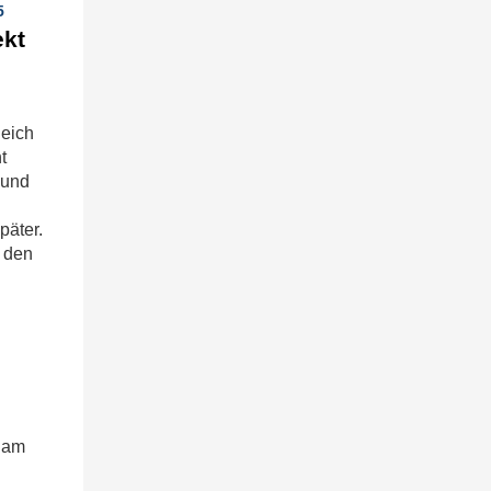
5
ekt
leich
t
 und
päter.
u den
“ am