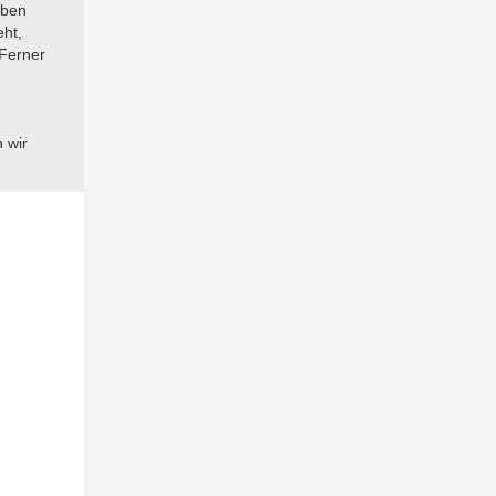
aben
ht,
 Ferner
 wir