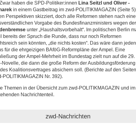
 Zwar haben die SPD-Politiker:innen
Lina Seitzl und Oliver ­
marek
in einem Gastbeitrag im zwd-POLITIKMAGAZIN (Seite 5)
en Perspektiven skizziert, doch alle Reformen stehen nach eine
sverständlichen Vorgabe des Bundesfinanzministers wegen der
ldenbremse
unter „Haushaltsvorbehalt“. Im politischen Berlin m
l bereits der Spruch die Runde, dass nur noch Reformen
htsreich sein könnten, „die nichts kosten“. Das wäre dann jeden
s für die ehrgeizigen BAföG-Reformpläne der Ampel. Eine
ließung der Ampel-Mehrheit im Bundestag zielt nun auf die 29.
Novelle, die dann die große Reform der Ausbildungsförderung
des Koalitionsvertrages absichern soll. (Berichte auf den Seiten 
d-POLITIKMAGAZIN Nr. 392).
re Themen in der Übersicht zum zwd-POLITIKMAGAZIN und im
ehenden Nachrichtenteil.
zwd-Nachrichten