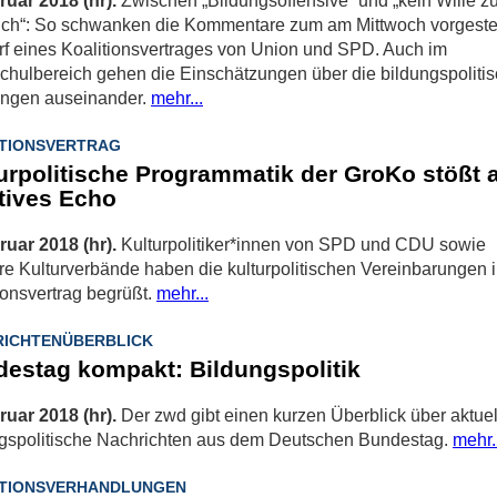
ruar 2018 (hr).
Zwischen „Bildungsoffensive“ und „kein Wille 
uch“: So schwanken die Kommentare zum am Mittwoch vorgeste
f eines Koalitionsvertrages von Union und SPD. Auch im
hulbereich gehen die Einschätzungen über die bildungspoliti
ungen auseinander.
mehr...
TIONSVERTRAG
urpolitische Programmatik der GroKo stößt 
tives Echo
ruar 2018 (hr).
Kulturpolitiker*innen von SPD und CDU sowie
e Kulturverbände haben die kulturpolitischen Vereinbarungen 
ionsvertrag begrüßt.
mehr...
ICHTENÜBERBLICK
estag kompakt: Bildungspolitik
ruar 2018 (hr).
Der zwd gibt einen kurzen Überblick über aktuel
ngspolitische Nachrichten aus dem Deutschen Bundestag.
mehr.
ITIONSVERHANDLUNGEN