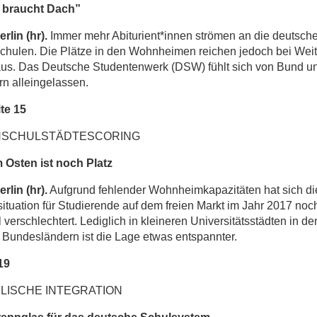
 braucht Dach”
rlin (hr).
Immer mehr Abiturient*innen strömen an die deutsch
chulen. Die Plätze in den Wohnheimen reichen jedoch bei Wei
aus. Das Deutsche Studentenwerk (DSW) fühlt sich von Bund u
n alleingelassen.
te 15
SCHULSTÄDTESCORING
 Osten ist noch Platz
rlin (hr).
Aufgrund fehlender Wohnheimkapazitäten hat sich di
tuation für Studierende auf dem freien Markt im Jahr 2017 noc
 verschlechtert. Lediglich in kleineren Universitätsstädten in de
Bundesländern ist die Lage etwas entspannter.
19
LISCHE INTEGRATION