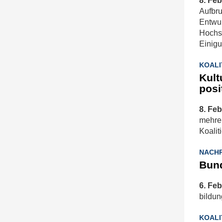
8. Feb
Aufbr
Entwur
Hochsc
Einig
KOALI
Kult
posi
8. Feb
mehrer
Koalit
NACHR
Bund
6. Feb
bildu
KOAL