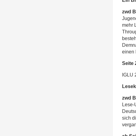
Ein B
zwd B
Jugend
mehr L
Throu
besteh
Demna
einen 
Seite 
IGLU 
Lesek
zwd Be
Lese-U
Deutsc
sich d
vergan