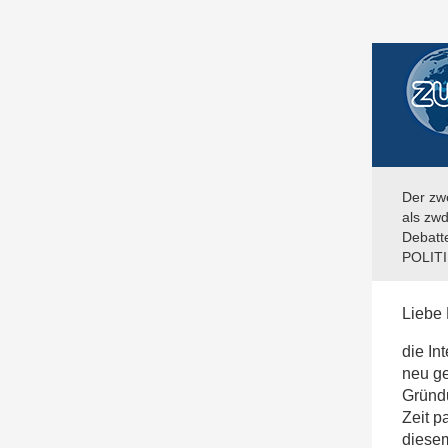
Der zw
als zw
Debatt
POLIT
Liebe 
die I
neu ge
Gründ
Zeit p
diesem