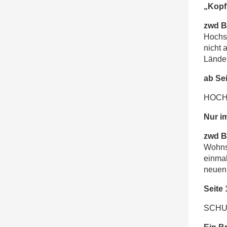
„Kopf
zwd Be
Hochs
nicht 
Länder
ab Sei
HOCH
Nur im
zwd Be
Wohnsi
einmal
neuen 
Seite 
SCHU