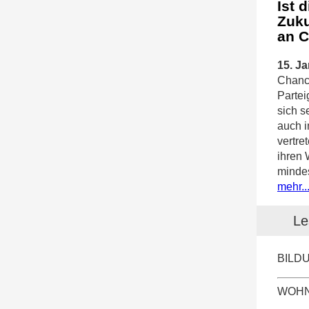
Ist 
Zuku
an C
15. Ja
Chance
Partei
sich s
auch i
vertr
ihren
mindes
mehr..
Le
BILD
WOHN