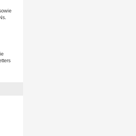
 sowie
Ns.
ie
tters