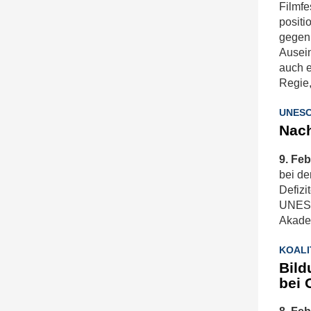
Filmfe
positi
gegen 
Ausein
auch e
Regie
UNESC
Nach
9. Feb
bei de
Defizi
UNESCO
Akadem
KOALI
Bild
bei 