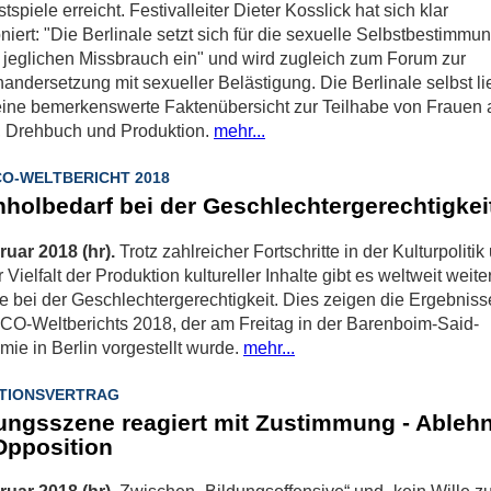
stspiele erreicht. Festivalleiter Dieter Kosslick hat sich klar
oniert: "Die Berlinale setzt sich für die sexuelle Selbstbestimmu
jeglichen Missbrauch ein" und wird zugleich zum Forum zur
andersetzung mit sexueller Belästigung. Die Berlinale selbst lie
ine bemerkenswerte Faktenübersicht zur Teilhabe von Frauen 
, Drehbuch und Produktion.
mehr...
O-WELTBERICHT 2018
holbedarf bei der Geschlechtergerechtigkei
ruar 2018 (hr).
Trotz zahlreicher Fortschritte in der Kulturpolitik
r Vielfalt der Produktion kultureller Inhalte gibt es weltweit weite
te bei der Geschlechtergerechtigkeit. Dies zeigen die Ergebnis
-Weltberichts 2018, der am Freitag in der Barenboim-Said-
ie in Berlin vorgestellt wurde.
mehr...
TIONSVERTRAG
ungsszene reagiert mit Zustimmung - Ableh
Opposition