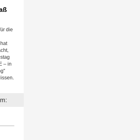
maß
ür die
 hat
cht,
estag
 – in
ng“
lissen.
em: