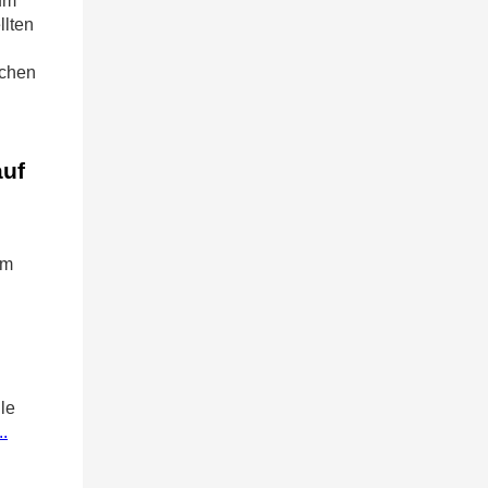
zum
llten
schen
auf
im
le
..