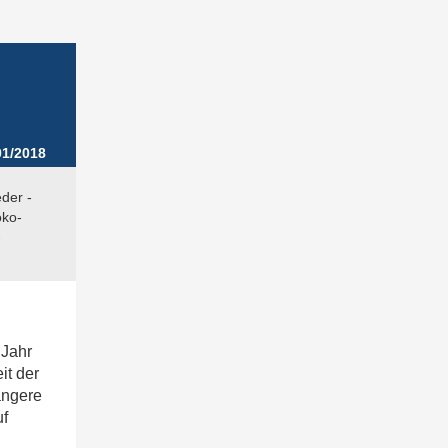
1/2018
der -
oko-
-
 Jahr
it der
ängere
uf