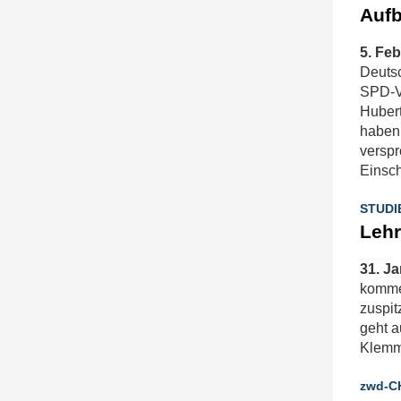
Aufb
5. Feb
Deutsc
SPD-V
Hubert
haben,
verspr
Einsc
STUDI
Lehr
31. Ja
kommen
zuspit
geht a
Klemm 
zwd-C