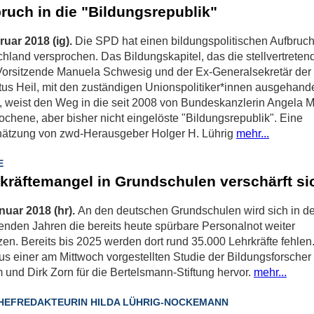
ruch in die "Bildungsrepublik"
ruar 2018 (ig).
Die SPD hat einen bildungspolitischen Aufbruch
hland versprochen. Das Bildungskapitel, das die stellvertreten
orsitzende Manuela Schwesig und der Ex-Generalsekretär der
us Heil, mit den zuständigen Unionspolitiker*innen ausgehande
 weist den Weg in die seit 2008 von Bundeskanzlerin Angela M
ochene, aber bisher nicht eingelöste "Bildungsrepublik". Eine
hätzung von zwd-Herausgeber Holger H. Lührig
mehr...
E
kräftemangel in Grundschulen verschärft si
nuar 2018 (hr).
An den deutschen Grundschulen wird sich in d
den Jahren die bereits heute spürbare Personalnot weiter
zen. Bereits bis 2025 werden dort rund 35.000 Lehrkräfte fehlen
us einer am Mittwoch vorgestellten Studie der Bildungsforscher
und Dirk Zorn für die Bertelsmann-Stiftung hervor.
mehr...
HEFREDAKTEURIN HILDA LÜHRIG-NOCKEMANN