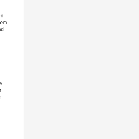
en
tem
nd
e
h
n