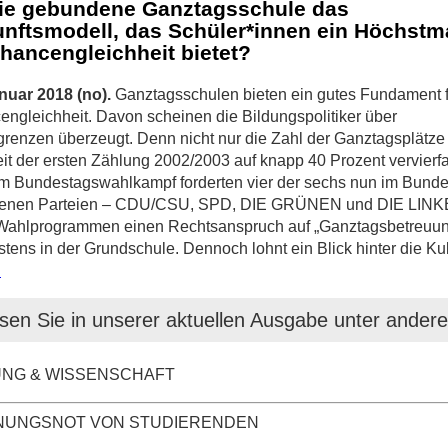
die gebundene Ganztagsschule das
nftsmodell, das Schüler*innen ein Höchst
hancengleichheit bietet?
nuar 2018 (no).
Ganztagsschulen bieten ein gutes Fundament f
ngleichheit. Davon scheinen die Bildungspolitiker über
grenzen überzeugt. Denn nicht nur die Zahl der Ganztagsplätze
eit der ersten Zählung 2002/2003 auf knapp 40 Prozent vervierfa
m Bundestagswahlkampf forderten vier der sechs nun im Bund
etenen Parteien – CDU/CSU, SPD, DIE GRÜNEN und DIE LINKE
 Wahlprogrammen einen Rechtsanspruch auf „Ganztagsbetreuu
tens in der Grundschule. Dennoch lohnt ein Blick hinter die Ku
.
sen Sie in unserer aktuellen Ausgabe unter ander
UNG & WISSENSCHAFT
UNGSNOT VON STUDIERENDEN