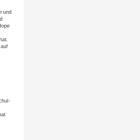
er und
nd
 Hope
hat.
 auf
chul-
hat