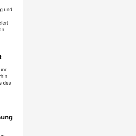
ng und
fert
an
t
 und
rhin
se des
nung