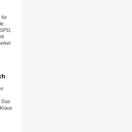
 für
de
 SPD,
lt
erkel
ch
en
. Das
 Klaus