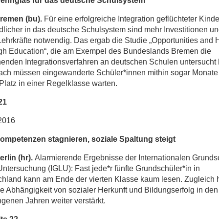
rennglas für das deutsche Schulsystem
remen (bu).
Für eine erfolgreiche Integration geflüchteter Kind
licher in das deutsche Schulsystem sind mehr Investitionen u
ehrkräfte notwendig. Das ergab die Studie „Opportunities and
gh Education“, die am Exempel des Bundeslands Bremen die
enden Integrationsverfahren an deutschen Schulen untersucht 
ch müssen eingewanderte Schüler*innen mithin sogar Monate
Platz in einer Regelklasse warten.
21
2016
ompetenzen stagnieren,
soziale Spaltung steigt
rlin (hr).
Alarmierende Ergebnisse der Internationalen Grunds
ntersuchung (IGLU): Fast jede*r fünfte Grundschüler*in in
hland kann am Ende der vierten Klasse kaum lesen. Zugleich 
ie Abhängigkeit von sozialer Herkunft und Bildungserfolg in den
genen Jahren weiter verstärkt.