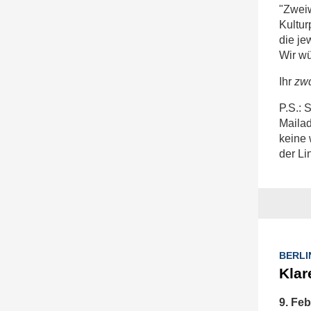
"Zweiw
Kultur
die j
Wir w
Ihr
zw
P.S.: 
Mailad
keine 
der Li
BERLI
Klar
9. Feb