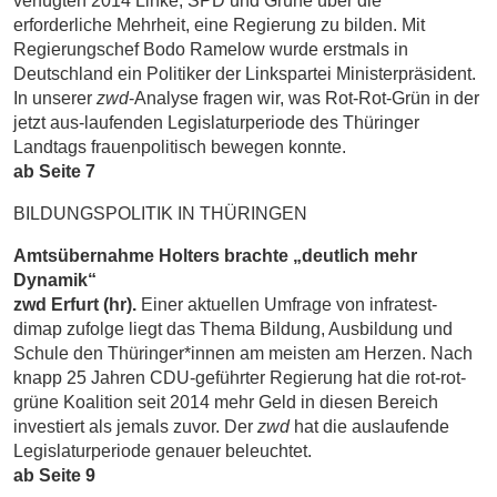
verfügten 2014 Linke, SPD und Grüne über die
erforderliche Mehrheit, eine Regierung zu bilden. Mit
Regierungschef Bodo Ramelow wurde erstmals in
Deutschland ein Politiker der Linkspartei Ministerpräsident.
In unserer
zwd
-Analyse fragen wir, was Rot-Rot-Grün in der
jetzt aus-laufenden Legislaturperiode des Thüringer
Landtags frauenpolitisch bewegen konnte.
ab Seite 7
BILDUNGSPOLITIK IN THÜRINGEN
Amtsübernahme Holters brachte „deutlich mehr
Dynamik“
zwd Erfurt (hr).
Einer aktuellen Umfrage von infratest-
dimap zufolge liegt das Thema Bildung, Ausbildung und
Schule den Thüringer*innen am meisten am Herzen. Nach
knapp 25 Jahren CDU-geführter Regierung hat die rot-rot-
grüne Koalition seit 2014 mehr Geld in diesen Bereich
investiert als jemals zuvor. Der
zwd
hat die auslaufende
Legislaturperiode genauer beleuchtet.
ab Seite 9