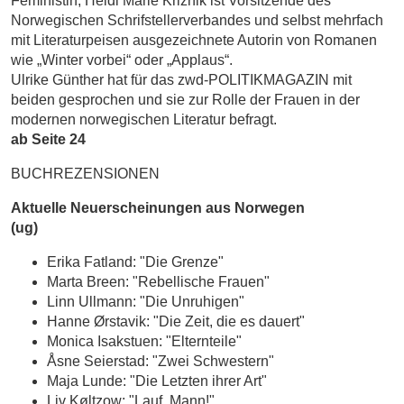
Feministin, Heidi Marie Kriznik ist Vorsitzende des
Norwegischen Schrifstellerverbandes und selbst mehrfach
mit Literaturpeisen ausgezeichnete Autorin von Romanen
wie „Winter vorbei“ oder „Applaus“.
Ulrike Günther hat für das zwd-POLITIKMAGAZIN mit
beiden gesprochen und sie zur Rolle der Frauen in der
modernen norwegischen Literatur befragt.
ab Seite 24
BUCHREZENSIONEN
Aktuelle Neuerscheinungen aus Norwegen
(ug)
Erika Fatland: "Die Grenze
"
Marta Breen: "Rebellische Frauen
"
Linn Ullmann: "Die Unruhigen"
Hanne Ørstavik: "
Die Zeit, die es dauert"
Monica Isakstuen: "Elternteile"
Åsne Seierstad: "Zwei Schwestern
"
Maja Lunde: "Die Letzten ihrer Art
"
Liv Køltzow: "Lauf, Mann!
"