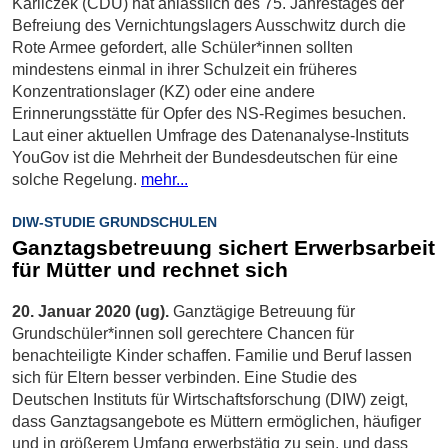
Karliczek (CDU) hat anlässlich des 75. Jahrestages der
Befreiung des Vernichtungslagers Ausschwitz durch die
Rote Armee gefordert, alle Schüler*innen sollten
mindestens einmal in ihrer Schulzeit ein früheres
Konzentrationslager (KZ) oder eine andere
Erinnerungsstätte für Opfer des NS-Regimes besuchen.
Laut einer aktuellen Umfrage des Datenanalyse-Instituts
YouGov ist die Mehrheit der Bundesdeutschen für eine
solche Regelung.
mehr...
DIW-STUDIE GRUNDSCHULEN
Ganztagsbetreuung sichert Erwerbsarbeit
für Mütter und rechnet sich
20. Januar 2020 (ug).
Ganztägige Betreuung für
Grundschüler*innen soll gerechtere Chancen für
benachteiligte Kinder schaffen. Familie und Beruf lassen
sich für Eltern besser verbinden. Eine Studie des
Deutschen Instituts für Wirtschaftsforschung (DIW) zeigt,
dass Ganztagsangebote es Müttern ermöglichen, häufiger
und in größerem Umfang erwerbstätig zu sein, und dass