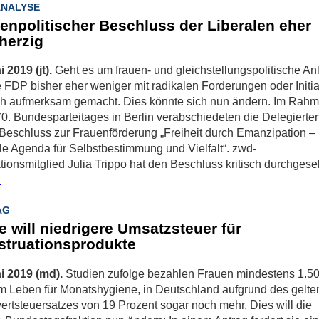
ANALYSE
enpolitischer Beschluss der Liberalen eher
herzig
i 2019 (jt).
Geht es um frauen- und gleichstellungspolitische An
e FDP bisher eher weniger mit radikalen Forderungen oder Initia
ch aufmerksam gemacht. Dies könnte sich nun ändern. Im Rah
70. Bundesparteitages in Berlin verabschiedeten die Delegierte
Beschluss zur Frauenförderung „Freiheit durch Emanzipation –
le Agenda für Selbstbestimmung und Vielfalt“. zwd-
ionsmitglied Julia Trippo hat den Beschluss kritisch durchgese
.
AG
e will niedrigere Umsatzsteuer für
truationsprodukte
i 2019 (md).
Studien zufolge bezahlen Frauen mindestens 1.5
m Leben für Monatshygiene, in Deutschland aufgrund des gelt
rtsteuersatzes von 19 Prozent sogar noch mehr. Dies will die