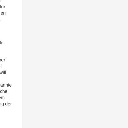
n
für
uen
.
de
ber
l
will
nannte
sche
dem
ng der