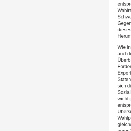
entsp
Wahlre
Schwe
Gegen
dieses
Herunt
Wie in
auch 
Überbl
Forder
Expert
Statem
sich d
Sozial
wichti
entspr
Übersi
Wahlp
gleich
europä