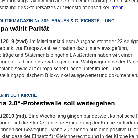
-Bundestagsfraktion nun ändern: In einem Antrag fordert sie ei
etzung des Steuersatzes auf Menstruationsartikel.
mehr...
OLITIKMAGAZIN Nr. 369: FRAUEN & GLEICHSTELLUNG
pa wählt Parität
i 2019 (zwd).
Im Mittelpunkt dieser Ausgabe steht der 22-seitig
punkt zur Europawahl. Wir haben dazu Interviews geführt,
iträge und Statements eingeholt. Außerdem haben wir, einer
hrigen Tradition des zwd folgend, die Wahlprogramme der Parte
hland sowie auf europäischer Ebene unter frauen- und
stellungspolitischem Blickwinkel ausgewertet und dokumentiert
.
N IN DER KIRCHE
ia 2.0“-Protestwelle soll weitergehen
i 2019 (md).
Eine Woche lang gingen bundesweit katholische 
nner auf die Straße, um eine Erneuerung der Kirche zu fordern
torinnen der Bewegung „Maria 2.0“ ziehen nun eine positive Bil
n klar, dass der Einsatz für Gleichberechtigung in der Kirche kei