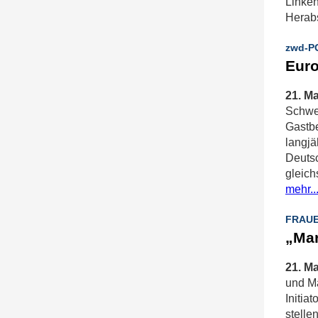
Linken
Herabs
zwd-P
Euro
21. Ma
Schwer
Gastbe
langjä
Deutsc
gleich
mehr..
FRAUE
„Mar
21. Ma
und Mä
Initia
stelle