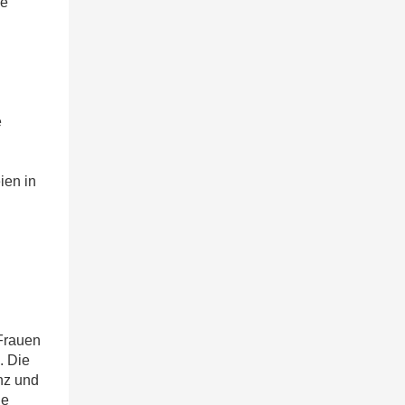
ne
e
ien in
.
Frauen
. Die
anz und
ne