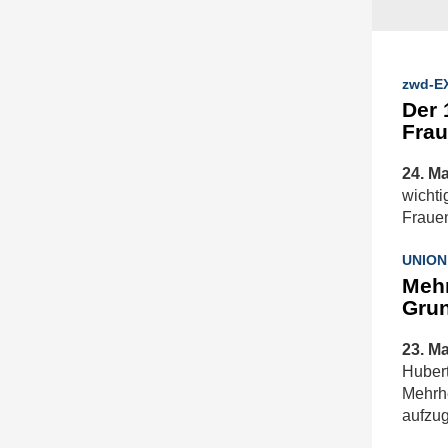
zwd-E
Der 
Fra
24. Ma
wichti
Fraue
UNION
Mehr
Grun
23. Ma
Hubert
Mehrhe
aufzu