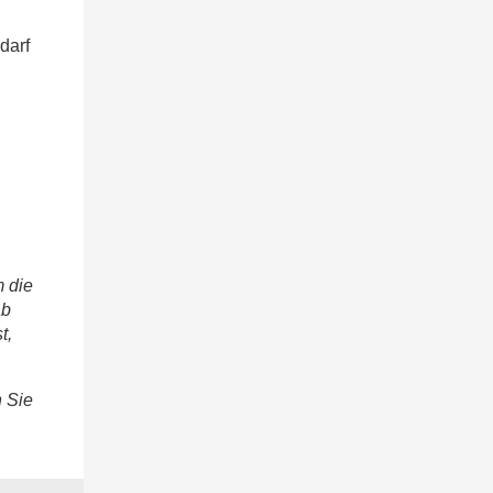
darf
 die
ab
t,
n Sie