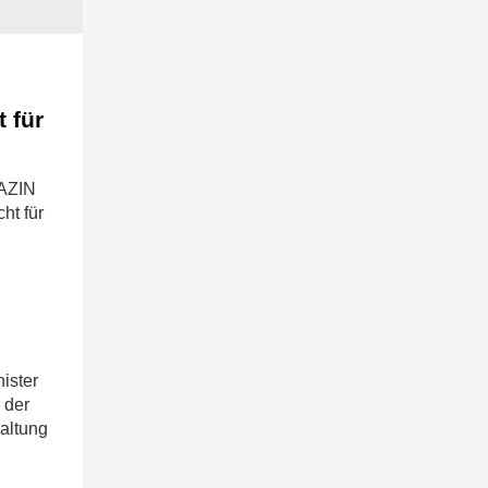
 für
GAZIN
ht für
ister
 der
haltung