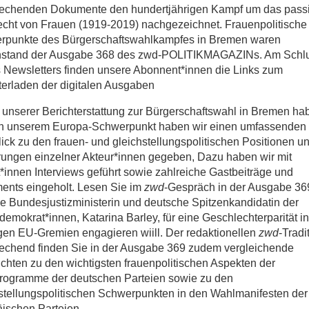
rechenden Dokumente den hundertjährigen Kampf um das pass
cht von Frauen (1919-2019) nachgezeichnet. Frauenpolitische
rpunkte des Bürgerschaftswahlkampfes in Bremen waren
stand der Ausgabe 368 des zwd-POLITIKMAGAZINs. Am Schl
 Newsletters finden unsere Abonnent*innen die Links zum
erladen der digitalen Ausgaben
 unserer Berichterstattung zur Bürgerschaftswahl in Bremen ha
In unserem Europa-Schwerpunkt haben wir einen umfassenden
ick zu den frauen- und gleichstellungspolitischen Positionen u
ungen einzelner Akteur*innen gegeben, Dazu haben wir mit
*innen Interviews geführt sowie zahlreiche Gastbeiträge und
ents eingeholt. Lesen Sie im
zwd
-Gespräch in der Ausgabe 36
ie Bundesjustizministerin und deutsche Spitzenkandidatin der
demokrat*innen, Katarina Barley, für eine Geschlechterparität in
gen EU-Gremien engagieren wiill. Der
redaktionellen
zwd
-Tradi
echend finden Sie in der Ausgabe 369 zudem vergleichende
chten zu den wichtigsten frauenpolitischen Aspekten der
rogramme der deutschen Parteien sowie zu den
stellungspolitischen Schwerpunkten in den Wahlmanifesten der
ischen Parteien.