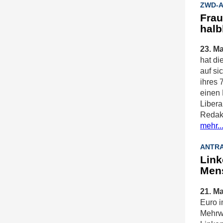
ZWD-
Frau
halb
23. Ma
hat di
auf si
ihres 
einen 
Libera
Redakt
mehr..
ANTR
Link
Mens
21. Ma
Euro i
Mehrwe