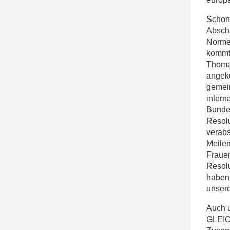
Schon 
Abscha
Normen
kommt,
Thomae
angekü
gemei
intern
Bunde
Resolu
verabs
Meilen
Frauen
Resolu
haben 
unsere
Auch 
GLEIC