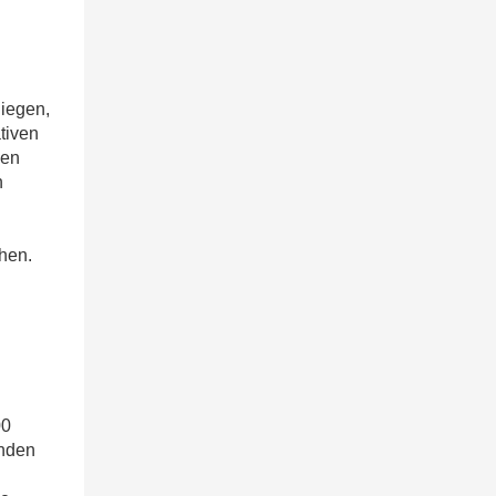
liegen,
tiven
men
n
hen.
00
enden