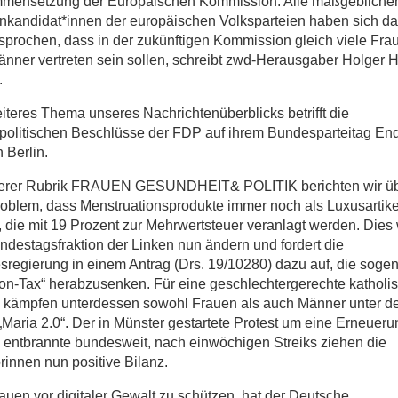
mensetzung der Europäischen Kommission. Alle maßgebliche
nkandidat*innen der europäischen Volksparteien haben sich da
prochen, dass in der zukünftigen Kommission gleich viele Fra
nner vertreten sein sollen, schreibt zwd-Herausgaber Holger H
.
iteres Thema unseres Nachrichtenüberblicks betrifft die
politischen Beschlüsse der FDP auf ihrem Bundesparteitag En
n Berlin.
serer Rubrik FRAUEN GESUNDHEIT& POLITIK berichten wir ü
oblem, dass Menstruationsprodukte immer noch als Luxusartike
, die mit 19 Prozent zur Mehrwertsteuer veranlagt werden. Dies 
ndestagsfraktion der Linken nun ändern und fordert die
regierung in einem Antrag (Drs. 19/10280) dazu auf, die soge
n-Tax“ herabzusenken. Für eine geschlechtergerechte katholi
e kämpfen unterdessen sowohl Frauen als auch Männer unter 
„Maria 2.0“. Der in Münster gestartete Protest um eine Erneueru
 entbrannte bundesweit, nach einwöchigen Streiks ziehen die
torinnen nun positive Bilanz.
uen vor digitaler Gewalt zu schützen, hat der Deutsche