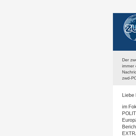
Der zw
immer e
Nachric
zwd-PO
Liebe 
im Fok
POLIT
Europä
Berich
EXTRA 