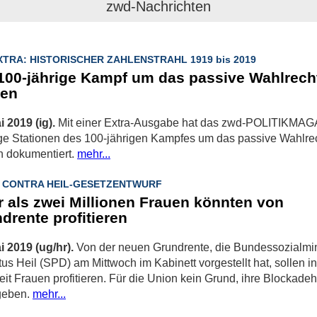
zwd-Nachrichten
XTRA: HISTORISCHER ZAHLENSTRAHL 1919 bis 2019
100-jährige Kampf um das passive Wahlrecht
uen
i 2019 (ig).
Mit einer Extra-Ausgabe hat das zwd-POLITIKMA
ge Stationen des 100-jährigen Kampfes um das passive Wahlrec
n dokumentiert.
mehr...
 CONTRA HEIL-GESETZENTWURF
 als zwei Millionen Frauen könnten von
drente profitieren
i 2019 (ug/hr).
Von der neuen Grundrente, die Bundessozialmin
us Heil (SPD) am Mittwoch im Kabinett vorgestellt hat, sollen in
it Frauen profitieren. Für die Union kein Grund, ihre Blockade
geben.
mehr...