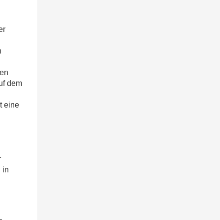
er
n
hen
uf dem
 eine
r
 in