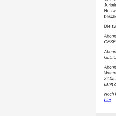
Jurist
Netzw
besche
Die z
Abonn
GESE
Abonn
GLEI
Abonn
Wahrn
24.05.
kann d
Noch k
hier
.