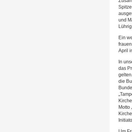
Zusam
Spitze
ausges
und Mä
Lührig
Ein we
frauen
April i
In un
das Pr
gelten
die Bu
Bundes
„Tampo
Kirch
Motto 
Kirche
Initia
Um Fra