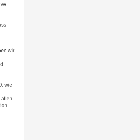
ive
uss
ben wir
nd
9, wie
 allen
tion