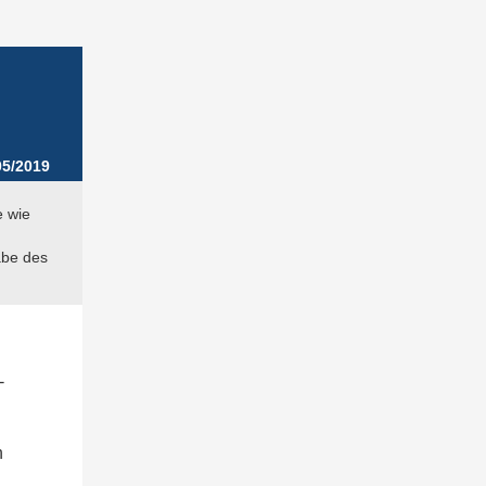
5/2019
 wie
abe des
-
n