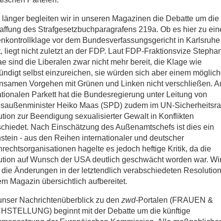
länger begleiten wir in unseren Magazinen die Debatte um die
ffung des Strafgesetzbuchparagrafens 219a. Ob es hier zu ein
kontrollklage vor dem Bundesverfassungsgericht in Karlsruhe
 liegt nicht zuletzt an der FDP. Laut FDP-Fraktionsvize Stepha
 sind die Liberalen zwar nicht mehr bereit, die Klage wie
ndigt selbst einzureichen, sie würden sich aber einem möglic
nsamen Vorgehen mit Grünen und Linken nicht verschließen. A
ationalen Parkett hat die Bundesregierung unter Leitung von
saußenminister Heiko Maas (SPD) zudem im UN-Sicherheitsrat
tion zur Beendigung sexualisierter Gewalt in Konflikten
chiedet. Nach Einschätzung des Außenamtschefs ist dies ein
stein - aus den Reihen internationaler und deutscher
rechtsorganisationen hagelte es jedoch heftige Kritik, da die
tion auf Wunsch der USA deutlich geschwächt worden war. Wi
die Änderungen in der letztendlich verabschiedeten Resolution
m Magazin übersichtlich aufbereitet.
unser Nachrichtenüberblick zu den
zwd
-Portalen (FRAUEN &
HSTELLUNG) beginnt mit der Debatte um die künftige