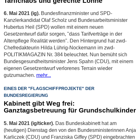
Tarifchaos und gerechte Löhne
6. Mai 2021 (ig).
Bundesfinanzminister und SPD-
Kanzlerkandidat Olaf Scholz und Bundesarbeitsminister
Hubertus Heil (SPD) wollen mit einem neuen
Gesetzentwurf dafür sorgen, "dass Tarifverträge in der
Altenpflege Realität werden". Den Hintergrund hat zwd-
Chefredakteurin Hilda Lührig-Nockemann im zwd-
POLITIKMAGAZIN Nr. 384 beleuchtet. Nun bemüht sich
Bundesgesundheitsminister Jens Spahn (CDU), mit einem
eigenen Gesetzentwurf verlorenes Terrain wieder
gutzumachen.
mehr...
EINES DER "FLAGSCHIFFPROJEKTE" DER
BUNDESREGIERUNG
Kabinett gibt Weg frei:
Ganztagsbetreuung für Grundschulkinder
5. Mai 2021 (ig/ticker).
Das Bundeskabinett hat am
(heutigen) Dienstag den von den Bundesministerinnen Anja
Karliczek (CDU) und Franziska Giffey (SPD) eingebrachten