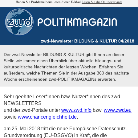
Haben Sie Probleme beim lesen dieser E-Mail
Lesen Sie die Onlinevariante
zwd-Newsletter BILDUNG & KULTUR 04/2018
Der zwd-Newsletter BILDUNG & KULTUR gibt Ihnen an dieser
Stelle wie immer einen Überblick über aktuelle bildungs- und
kulturpolitische Nachrichten der letzten Wochen. Erfahren Sie
außerdem, welche Themen Sie in der Ausgabe 360 des nächste
Woche erscheinenden zwd-POLITIKMAGAZINs erwarten.
Sehr geehrte Leser*innen bzw. Nutzer*innen des zwd-
NEWSLETTERS
und der zwd-Portale unter
www.zwd.info
bzw.
www.zwd.eu
sowie
www.chancengleichheit.de
,
am 25. Mai 2018 tritt die neue Europäische Datenschutz-
Grundverordnung (EU-DSGVO) in Kraft, die die