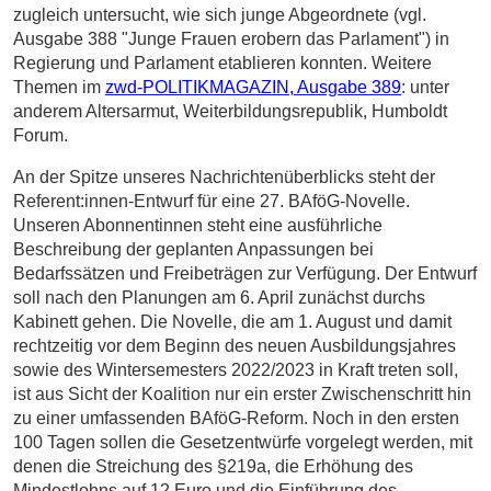
zugleich untersucht, wie sich junge Abgeordnete (vgl.
Ausgabe 388 "Junge Frauen erobern das Parlament") in
Regierung und Parlament etablieren konnten. Weitere
Themen im
zwd-POLITIKMAGAZIN, Ausgabe 389
: unter
anderem Altersarmut, Weiterbildungsrepublik, Humboldt
Forum.
An der Spitze unseres Nachrichtenüberblicks steht der
Referent:innen-Entwurf für eine 27. BAföG-Novelle.
Unseren Abonnentinnen steht eine ausführliche
Beschreibung der geplanten Anpassungen bei
Bedarfssätzen und Freibeträgen zur Verfügung. Der Entwurf
soll nach den Planungen am 6. April zunächst durchs
Kabinett gehen. Die Novelle, die am 1. August und damit
rechtzeitig vor dem Beginn des neuen Ausbildungsjahres
sowie des Wintersemesters 2022/2023 in Kraft treten soll,
ist aus Sicht der Koalition nur ein erster Zwischenschritt hin
zu einer umfassenden BAföG-Reform. Noch in den ersten
100 Tagen sollen die Gesetzentwürfe vorgelegt werden, mit
denen die Streichung des §219a, die Erhöhung des
Mindestlohns auf 12 Euro und die Einführung des