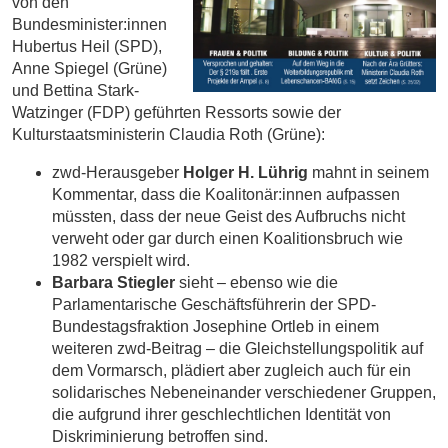
von den
Bundesminister:innen
Hubertus Heil (SPD),
Anne Spiegel (Grüne)
und Bettina Stark-
Watzinger (FDP) geführten Ressorts sowie der
Kulturstaatsministerin Claudia Roth (Grüne):
zwd-Herausgeber
Holger H. Lührig
mahnt in seinem
Kommentar, dass die Koalitonär:innen aufpassen
müssten, dass der neue Geist des Aufbruchs nicht
verweht oder gar durch einen Koalitionsbruch wie
1982 verspielt wird.
Barbara Stiegler
sieht – ebenso wie die
Parlamentarische Geschäftsführerin der SPD-
Bundestagsfraktion Josephine Ortleb in einem
weiteren zwd-Beitrag – die Gleichstellungspolitik auf
dem Vormarsch, plädiert aber zugleich auch für ein
solidarisches Nebeneinander verschiedener Gruppen,
die aufgrund ihrer geschlechtlichen Identität von
Diskriminierung betroffen sind.