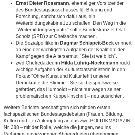
Ernst Dieter Rossmann
, ehemaliger Vorsitzender
des Bundestagsausschusses für Bildung und
Forschung, spricht sich dafür aus, ein
Weiterbildungskabinett zu schaffen: Den Weg in die
"Weiterbildungsrepublik" sollte Bundeskanzler Olaf
Scholz (SPD) zur Chefsache machen.
Die Sozialpolitikerin
Dagmar Schlapeit-Beck
erinnert
an eine der wichtigsten Aufgaben der Koalition: den
Kampf gegen die Altersarmut: "Sie ist weiblich".
zwd Chefredakteurin
Hilda Lührig-Nockemann
rückt
wichtige Aufgaben der Kulturstaatsministerin in den
Fokus: "Ohne Kunst und Kultur fehlt unserer
Demokratie die Stimme". Sie sei beispielsweise
gefordert, das Humboldt – nicht nur wegen seiner
problematischen Kuppel-Inschrift – neu ausrichten.
Weitere Berichte beschäftigten sich mit den ersten
fachspezifischen Bundestagsdebatten (Frauen, Bildung,
Kultur) und – in Anknüpfung an das zwd-POLITIKMAGAZIN
Nr. 388 –
mit
der Rolle, welche die jungen, neu ins
Parlament eingezogenen Abgeordneten übernommen