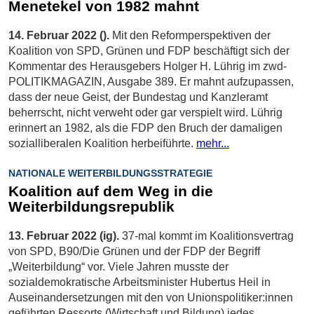
Menetekel von 1982 mahnt
14. Februar 2022 ().
Mit den Reformperspektiven der
Koalition von SPD, Grünen und FDP beschäftigt sich der
Kommentar des Herausgebers Holger H. Lührig im zwd-
POLITIKMAGAZIN, Ausgabe 389. Er mahnt aufzupassen,
dass der neue Geist, der Bundestag und Kanzleramt
beherrscht, nicht verweht oder gar verspielt wird. Lührig
erinnert an 1982, als die FDP den Bruch der damaligen
sozialliberalen Koalition herbeiführte.
mehr...
NATIONALE WEITERBILDUNGSSTRATEGIE
Koalition auf dem Weg in die
Weiterbildungsrepublik
13. Februar 2022 (ig).
37-mal kommt im Koalitionsvertrag
von SPD, B90/Die Grünen und der FDP der Begriff
„Weiterbildung“ vor. Viele Jahren musste der
sozialdemokratische Arbeitsminister Hubertus Heil in
Auseinandersetzungen mit den von Unionspolitiker:innen
geführten Ressorts (Wirtschaft und Bildung) jedes