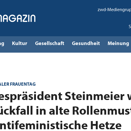
zwd-Mediengru
ng
Kultur
Gesellschaft
Gesundheit
Meinung
ALER FRAUENTAG
spräsident Steinmeier 
ückfall in alte Rollenmus
ntifeministische Hetze