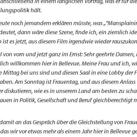
 anschließend in einem länglichen Vortrag, was er für di
lungspolitik hält.
ute noch jemandem erklären müsste, was
"Mansplaini
deutet, dann wäre diese Szene, finde ich, ein ziemlich idea
 ist es jetzt, aus diesem Film irgendwie wieder rauszuk
 von vorn und jetzt ganz im Ernst: Sehr geehrte Damen, 
zlich willkommen hier in Bellevue. Meine Frau und ich, wi
e Mittag bei uns sind und diesen Saal in eine Lobby der 
aben. Am Sonntag ist Frauentag, und aus diesem Anlass 
r diskutieren, wie es in unserem Land am besten zu schaf
uen in Politik, Gesellschaft und Beruf gleichberechtigt 
damit an das Gespräch über die Gleichstellung von Fra
as wir vor etwas mehr als einem Jahr hier in Bellevue g