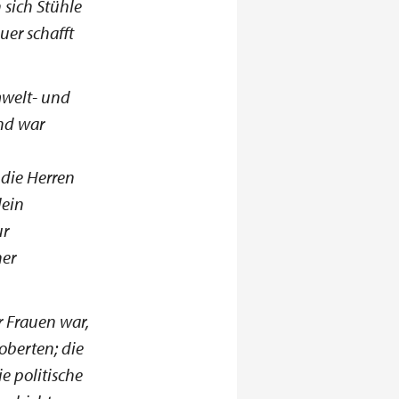
 sich Stühle
uer schafft
mwelt- und
nd war
 die Herren
lein
ur
ner
r Frauen war,
roberten; die
 politische