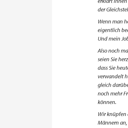
erklärt ihnen
der Gleichstel
Wenn man he
eigentlich be
Und mein Job
Also noch mal
seien Sie her
dass Sie heut
verwandelt h
gleich darübe
noch mehr Fra
können.
Wir knüpfen 
Männern an, d