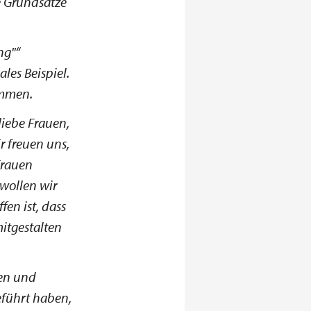
e Grundsätze
ng"
les Beispiel.
ommen.
liebe Frauen,
r freuen uns,
Frauen
wollen wir
fen ist, dass
mitgestalten
uen und
eführt haben,