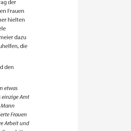
rag der
den Frauen
er hielten
ele
nmeier dazu
helfen, die
nd den
on etwas
s einzige Amt
er Mann
ierte Frauen
re Arbeit und