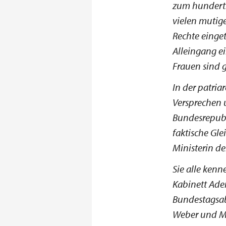
zum hunderts
vielen mutige
Rechte einget
Alleingang e
Frauen sind g
In der patria
Versprechen 
Bundesrepubli
faktische Gle
Ministerin d
Sie alle kenn
Kabinett Ade
Bundestagsab
Weber und Ma