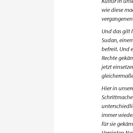
Kultur in un
wie diese mac
vergangenen 
Und das gilt 
Sudan, einem
befreit. Und 
Rechte gekäm
jetzt einsetz
gleichermaße
Hier in unser
Schrittmache
unterschiedli
immer wiede
für sie gekäm
Vereinten Na