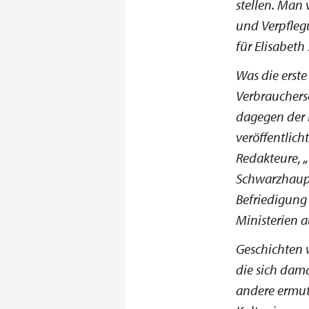
stellen. Man 
und Verpflegu
für Elisabet
Was die erst
Verbrauchers
dagegen der 
veröffentlich
Redakteure,
Schwarzhaupt
Befriedigung
Ministerien au
Geschichten w
die sich dama
andere ermut