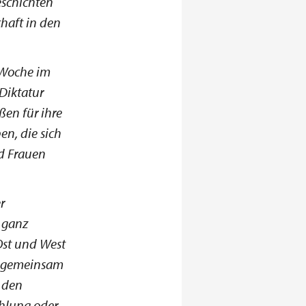
eschichten
haft in den
e Woche im
Diktatur
ßen für ihre
n, die sich
nd Frauen
r
 ganz
 Ost und West
h gemeinsam
d den
ahlung oder