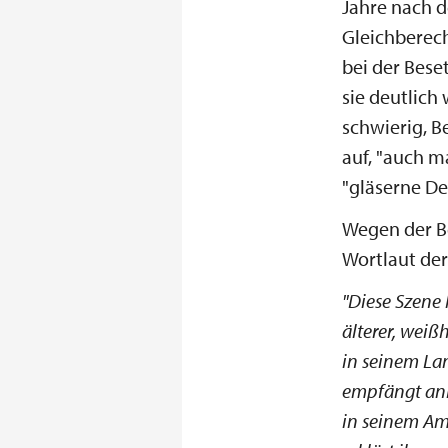
Jahre nach d
Gleichberech
bei der Bes
sie deutlich
schwierig, B
auf, "auch m
"gläserne De
Wegen der B
Wortlaut de
"Diese Szene 
älterer, weiß
in seinem La
empfängt anl
in seinem Am