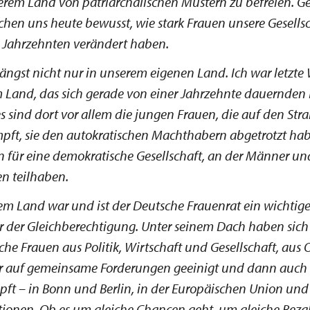
serem Land von patriarchalischen Mustern zu befreien. G
hen uns heute bewusst, wie stark Frauen unsere Gesellsc
Jahrzehnten verändert haben.
längst nicht nur in unserem eigenen Land. Ich war letzt
 Land, das sich gerade von einer Jahrzehnte dauernden 
es sind dort vor allem die jungen Frauen, die auf den Stra
pft, sie den autokratischen Machthabern abgetrotzt habe
en für eine demokratische Gesellschaft, an der Männer u
n teilhaben.
em Land war und ist der Deutsche Frauenrat ein wichtige
r der Gleichberechtigung. Unter seinem Dach haben sich
che Frauen aus Politik, Wirtschaft und Gesellschaft, aus
r auf gemeinsame Forderungen geeinigt und dann auc
pft – in Bonn und Berlin, in der Europäischen Union un
tionen. Ob es um gleiche Chancen geht, um gleiche Bez