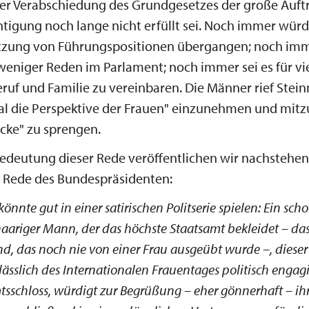
er Verabschiedung des Grundgesetzes der große Auft
tigung noch lange nicht erfüllt sei. Noch immer wür
etzung von Führungspositionen übergangen; noch imm
 weniger Reden im Parlament; noch immer sei es für vi
eruf und Familie zu vereinbaren. Die Männer rief Stei
al die Perspektive der Frauen" einzunehmen und mitzu
cke" zu sprengen.
edeutung dieser Rede veröffentlichen wir nachstehe
r Rede des Bundespräsidenten:
könnte gut in einer satirischen Politserie spielen: Ein sch
haariger Mann, der das höchste Staatsamt bekleidet – da
nd, das noch nie von einer Frau ausgeübt wurde –, dies
ässlich des Internationalen Frauentages politisch engag
tsschloss, würdigt zur Begrüßung – eher gönnerhaft – ih