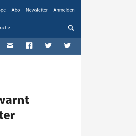
ppe
Abo
Newsletter
Anmelden
Suche
warnt
ter