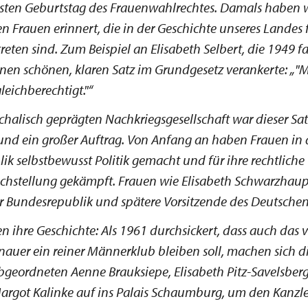
ten Geburtstag des Frauenwahlrechtes. Damals haben w
n Frauen erinnert, die in der Geschichte unseres Landes f
reten sind. Zum Beispiel an Elisabeth Selbert, die 1949 fa
inen schönen, klaren Satz im Grundgesetz verankerte:
"
leichberechtigt."
rchalisch geprägten Nachkriegsgesellschaft war dieser Sat
und ein großer Auftrag. Von Anfang an haben Frauen in 
k selbstbewusst Politik gemacht und für ihre rechtliche
ichstellung gekämpft. Frauen wie Elisabeth Schwarzhaupt
er Bundesrepublik und spätere Vorsitzende des Deutschen
en ihre Geschichte: Als 1961 durchsickert, dass auch das v
nauer ein reiner Männerklub bleiben soll, machen sich d
geordneten Aenne Brauksiepe, Elisabeth Pitz-Savelsberg
rgot Kalinke auf ins Palais Schaumburg, um den Kanzle