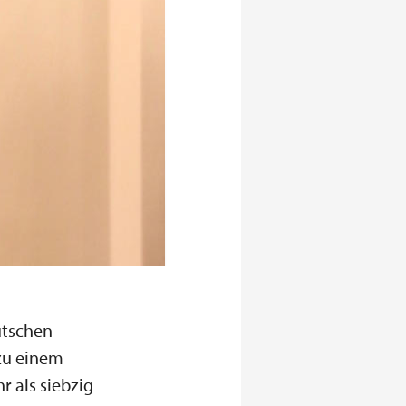
utschen
 zu einem
r als siebzig