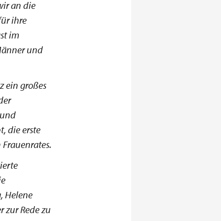
ir an die
ür ihre
st im
Männer und
z ein großes
der
 und
, die erste
 Frauenrates.
ierte
ie
, Helene
r zur Rede zu