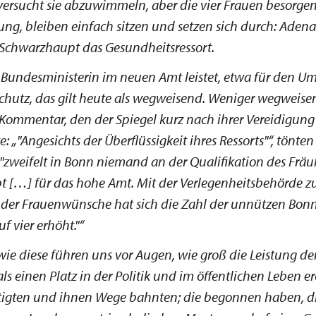
versucht sie abzuwimmeln, aber die vier Frauen besorgen
ng, bleiben einfach sitzen und setzen sich durch: Adena
h Schwarzhaupt das Gesundheitsressort.
e Bundesministerin im neuen Amt leistet, etwa für den U
chutz, das gilt heute als wegweisend. Weniger wegweise
Kommentar, den der Spiegel kurz nach ihrer Vereidigung
te:
"Angesichts der Überflüssigkeit ihres Ressorts"
, tönten
"zweifelt in Bonn niemand an der Qualifikation des Fräu
 […] für das hohe Amt. Mit der Verlegenheitsbehörde z
 der Frauenwünsche hat sich die Zahl der unnützen Bon
f vier erhöht."
ie diese führen uns vor Augen, wie groß die Leistung de
ls einen Platz in der Politik und im öffentlichen Leben e
igten und ihnen Wege bahnten; die begonnen haben, die