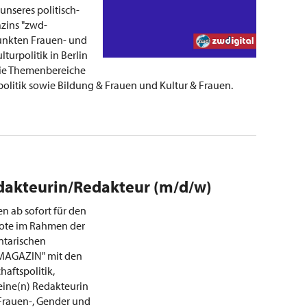
nseres politisch-
zins "zwd-
nkten Frauen- und
lturpolitik in Berlin
die Themenbereiche
olitik sowie Bildung & Frauen und Kultur & Frauen.
edakteurin/Redakteur (m/d/w)
n ab sofort für den
ote im Rahmen der
ntarischen
MAGAZIN" mit den
aftspolitik,
 eine(n) Redakteurin
Frauen-, Gender und