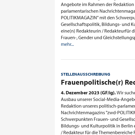
Angebote im Rahmen der Redaktion u
parlamentarischen Nachrichtenmaga
POLITIKMAGAZIN" mit den Schwerpu
Gesellschaftspolitik, Bildungs- und Ku
eine(n) Redakteurin / Redakteurfür 
Frauen-, Gender und Gleichstellungsp
mehr...
STELLENAUSSCHREIBUNG
:
Frauenpolitische(r) R
4. Dezember 2023 (GF/ig).
Wir suche
Ausbau unserer Social-Media-Angeb
Redaktion unseres politisch-parlame
Nachrichtenmagazins "zwd-POLITIK
Schwerpunkten Frauen- und Gesellsch
Bildungs- und Kulturpolitik in Berlin
/ Redakteur für die Themenbereiche 