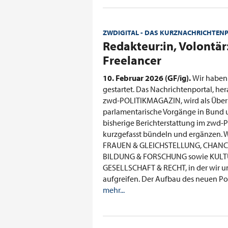
ZWDIGITAL - DAS KURZNACHRICHTEN
:
Redakteur:in, Volontär
Freelancer
10. Februar 2026 (GF/ig).
Wir habe
gestartet. Das Nachrichtenportal, 
zwd-POLITIKMAGAZIN, wird als Überb
parlamentarische Vorgänge in Bund 
bisherige Berichterstattung im zw
kurzgefasst bündeln und ergänzen. W
FRAUEN & GLEICHSTELLUNG, CHANC
BILDUNG & FORSCHUNG sowie KULTUR 
GESELLSCHAFT & RECHT, in der wir u
aufgreifen. Der Aufbau des neuen Port
mehr...