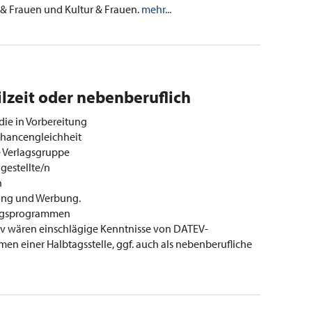
 & Frauen und Kultur & Frauen.
mehr...
ilzeit oder nebenberuflich
 die in Vorbereitung
Chancengleichheit
e Verlagsgruppe
gestellte/n
n
ung und Werbung.
ungsprogrammen
ositiv wären einschlägige Kenntnisse von DATEV-
n einer Halbtagsstelle, ggf. auch als nebenberufliche