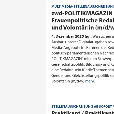
MULTiMEDIA-STELLENAUSSCHREIBUN
:
zwd-POLITIKMAGAZIN 
Frauenpolitische Reda
und Volontär:in (m/d/w
4. Dezember 2025 (ig).
Wir suchen a
Ausbau unserer Digitalausgaben sowi
Media-Angebote im Rahmen der Red
politisch-parlamentarischen Nachri
POLITIKMAGAZIN" mit den Schwerpu
Gesellschaftspolitik, Bildungs- und Ku
eine Redakteur:in für die Themenber
Gender und Gleichstellungspolitik s
Volontär:in (m/d/w)
mehr...
STELLENAUSSCHREIBUNG AB SOFORT /
:
Praktikant / Praktikan