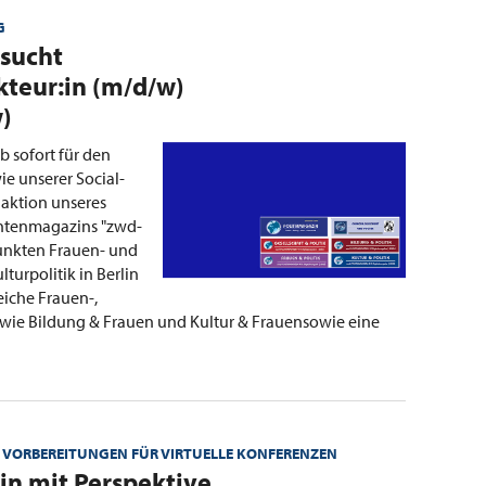
G
sucht
kteur:in (m/d/w)
)
b sofort für den
e unserer Social-
aktion unseres
chtenmagazins "zwd-
nkten Frauen- und
lturpolitik in Berlin
eiche Frauen-,
owie Bildung & Frauen und Kultur & Frauensowie eine
 VORBEREITUNGEN FÜR VIRTUELLE KONFERENZEN
tin mit Perspektive