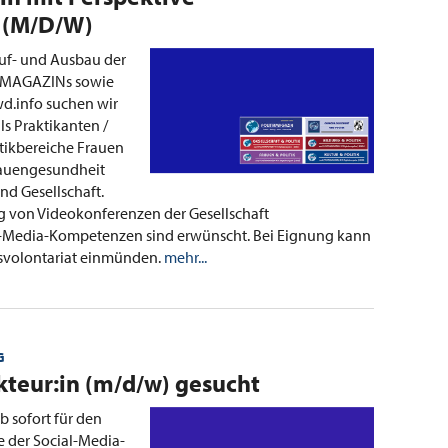
 (M/D/W)
Auf- und Ausbau der
KMAGAZINs sowie
d.info suchen wir
ls Praktikanten /
itikbereiche Frauen
Frauengesundheit
nd Gesellschaft.
ng von Videokonferenzen der Gesellschaft
l-Media-Kompetenzen sind erwünscht. Bei Eignung kann
nsvolontariat einmünden.
mehr...
G
kteur:in (m/d/w) gesucht
b sofort für den
 der Social-Media-