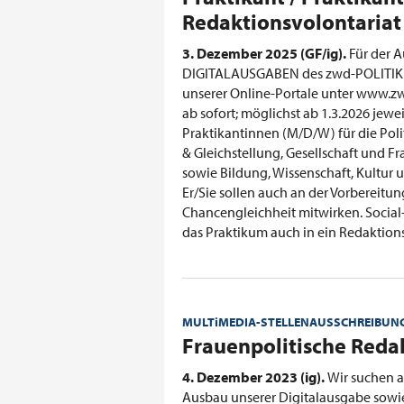
Redaktionsvolontariat
3. Dezember 2025 (GF/ig).
Für der 
DIGITALAUSGABEN des zwd-POLITI
unserer Online-Portale unter www.zw
ab sofort; möglichst ab 1.3.2026 jewei
Praktikantinnen (M/D/W) für die Pol
& Gleichstellung, Gesellschaft und 
sowie Bildung, Wissenschaft, Kultur u
Er/Sie sollen auch an der Vorbereitu
Chancengleichheit mitwirken. Socia
das Praktikum auch in ein Redaktio
MULTiMEDIA-STELLENAUSSCHREIBUN
:
Frauenpolitische Reda
4. Dezember 2023 (ig).
Wir suchen a
Ausbau unserer Digitalausgabe sowie