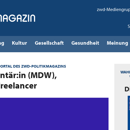
zwd-Mediengru
ng
Kultur
Gesellschaft
Gesundheit
Meinung
PORTAL DES ZWD-POLITIKMAGAZINS
ontär:in (MDW),
WAHL
Freelancer
:
D