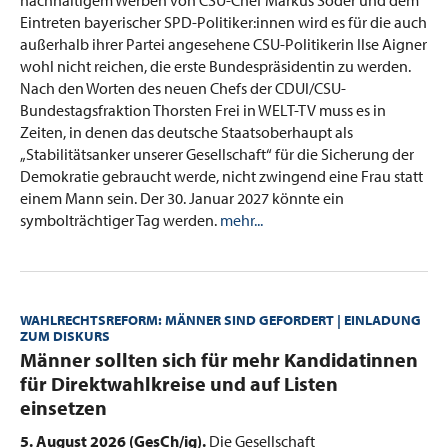
Eintreten bayerischer SPD-Politiker:innen wird es für die auch
außerhalb ihrer Partei angesehene CSU-Politikerin Ilse Aigner
wohl nicht reichen, die erste Bundespräsidentin zu werden.
Nach den Worten des neuen Chefs der CDUI/CSU-
Bundestagsfraktion Thorsten Frei in WELT-TV muss es in
Zeiten, in denen das deutsche Staatsoberhaupt als
„Stabilitätsanker unserer Gesellschaft“ für die Sicherung der
Demokratie gebraucht werde, nicht zwingend eine Frau statt
einem Mann sein. Der 30. Januar 2027 könnte ein
symbolträchtiger Tag werden.
mehr...
WAHLRECHTSREFORM: MÄNNER SIND GEFORDERT | EINLADUNG
ZUM DISKURS
:
Männer sollten sich für mehr Kandidatinnen
für Direktwahlkreise und auf Listen
einsetzen
5. August 2026 (GesCh/ig).
Die Gesellschaft