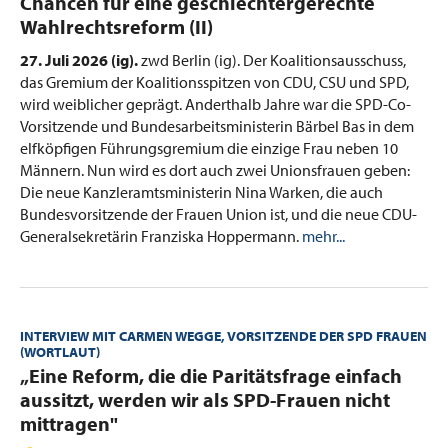
Chancen für eine geschlechtergerechte
Wahlrechtsreform (II)
27. Juli 2026 (ig).
zwd Berlin (ig). Der Koalitionsausschuss,
das Gremium der Koalitionsspitzen von CDU, CSU und SPD,
wird weiblicher geprägt. Anderthalb Jahre war die SPD-Co-
Vorsitzende und Bundesarbeitsministerin Bärbel Bas in dem
elfköpfigen Führungsgremium die einzige Frau neben 10
Männern. Nun wird es dort auch zwei Unionsfrauen geben:
Die neue Kanzleramtsministerin Nina Warken, die auch
Bundesvorsitzende der Frauen Union ist, und die neue CDU-
Generalsekretärin Franziska Hoppermann.
mehr...
INTERVIEW MIT CARMEN WEGGE, VORSITZENDE DER SPD FRAUEN
(WORTLAUT)
:
„Eine Reform, die die Paritätsfrage einfach
aussitzt, werden wir als SPD-Frauen nicht
mittragen"