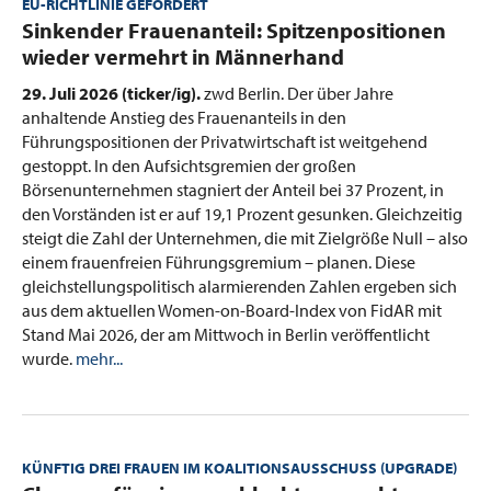
EU-RICHTLINIE GEFORDERT
:
Sinkender Frauenanteil: Spitzenpositionen
wieder vermehrt in Männerhand
29. Juli 2026 (ticker/ig).
zwd Berlin. Der über Jahre
anhaltende Anstieg des Frauenanteils in den
Führungspositionen der Privatwirtschaft ist weitgehend
gestoppt. In den Aufsichtsgremien der großen
Börsenunternehmen stagniert der Anteil bei 37 Prozent, in
den Vorständen ist er auf 19,1 Prozent gesunken. Gleichzeitig
steigt die Zahl der Unternehmen, die mit Zielgröße Null – also
einem frauenfreien Führungsgremium – planen. Diese
gleichstellungspolitisch alarmierenden Zahlen ergeben sich
aus dem aktuellen Women-on-Board-Index von FidAR mit
Stand Mai 2026, der am Mittwoch in Berlin veröffentlicht
wurde.
mehr...
KÜNFTIG DREI FRAUEN IM KOALITIONSAUSSCHUSS (UPGRADE)
: