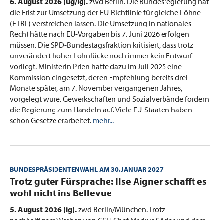
6. August 2026 (ug/ig).
zwd Berlin. Die Bundesregierung hat
die Frist zur Umsetzung der EU-Richtlinie für gleiche Löhne
(ETRL) verstreichen lassen. Die Umsetzung in nationales
Recht hätte nach EU-Vorgaben bis 7. Juni 2026 erfolgen
müssen. Die SPD-Bundestagsfraktion kritisiert, dass trotz
unverändert hoher Lohnlücke noch immer kein Entwurf
vorliegt. Ministerin Prien hatte dazu im Juli 2025 eine
Kommission eingesetzt, deren Empfehlung bereits drei
Monate später, am 7. November vergangenen Jahres,
vorgelegt wure. Gewerkschaften und Sozialverbände fordern
die Regierung zum Handeln auf. Viele EU-Staaten haben
schon Gesetze erarbeitet.
mehr...
BUNDESPRÄSIDENTENWAHL AM 30.JANUAR 2027
:
Trotz guter Fürsprache: Ilse Aigner schafft es
wohl nicht ins Bellevue
5. August 2026 (ig).
zwd Berlin/München. Trotz
nachhaltigem Werben von CSU-Chef Markus Söder und dem