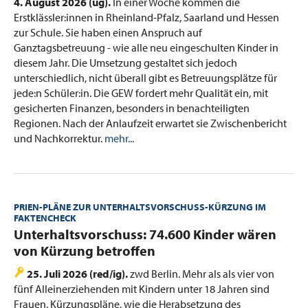
4. August 2026 (ug).
In einer Woche kommen die
Erstklässler:innen in Rheinland-Pfalz, Saarland und Hessen
zur Schule. Sie haben einen Anspruch auf
Ganztagsbetreuung - wie alle neu eingeschulten Kinder in
diesem Jahr. Die Umsetzung gestaltet sich jedoch
unterschiedlich, nicht überall gibt es Betreuungsplätze für
jede:n Schüler:in. Die GEW fordert mehr Qualität ein, mit
gesicherten Finanzen, besonders in benachteiligten
Regionen. Nach der Anlaufzeit erwartet sie Zwischenbericht
und Nachkorrektur.
mehr...
PRIEN-PLÄNE ZUR UNTERHALTSVORSCHUSS-KÜRZUNG IM
FAKTENCHECK
:
Unterhaltsvorschuss: 74.600 Kinder wären
von Kürzung betroffen
25. Juli 2026 (red/ig).
zwd Berlin. Mehr als als vier von
fünf Alleinerziehenden mit Kindern unter 18 Jahren sind
Frauen. Kürzungspläne, wie die Herabsetzung des