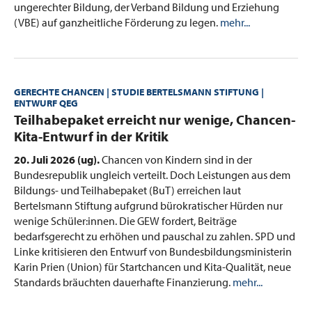
ungerechter Bildung, der Verband Bildung und Erziehung
(VBE) auf ganzheitliche Förderung zu legen.
mehr...
GERECHTE CHANCEN | STUDIE BERTELSMANN STIFTUNG |
ENTWURF QEG
:
Teilhabepaket erreicht nur wenige, Chancen-
Kita-Entwurf in der Kritik
20. Juli 2026 (ug).
Chancen von Kindern sind in der
Bundesrepublik ungleich verteilt. Doch Leistungen aus dem
Bildungs- und Teilhabepaket (BuT) erreichen laut
Bertelsmann Stiftung aufgrund bürokratischer Hürden nur
wenige Schüler:innen. Die GEW fordert, Beiträge
bedarfsgerecht zu erhöhen und pauschal zu zahlen. SPD und
Linke kritisieren den Entwurf von Bundesbildungsministerin
Karin Prien (Union) für Startchancen und Kita-Qualität, neue
Standards bräuchten dauerhafte Finanzierung.
mehr...