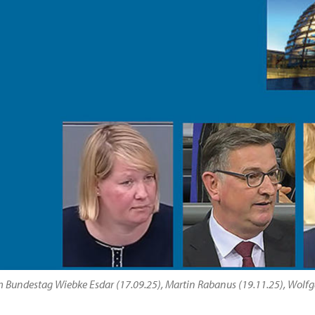
am Bundestag Wiebke Esdar (17.09.25), Martin Rabanus (19.11.25), Wol