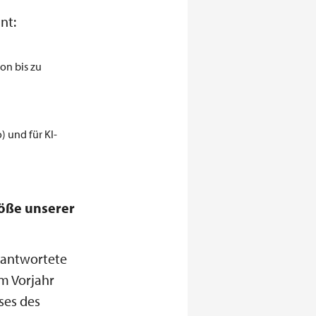
nt:
on bis zu
) und für KI-
röße unserer
rantwortete
m Vorjahr
ses des