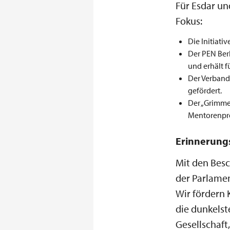
Für Esdar un
Fokus:
Die Initiati
Der PEN Berl
und erhält f
Der Verband
gefördert.
Der „Grimme
Mentorenpro
Erinnerungs
Mit den Besc
der Parlamen
Wir fördern 
die dunkelst
Gesellschaft,