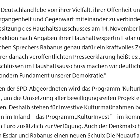
 Deutschland lebe von ihrer Vielfalt, ihrer Offenheit un
ergangenheit und Gegenwart miteinander zu verbinden
ssitzung des Haushaltsausschusses am 14. November 
raktion nach Angaben ihrer Haushaltsexpertin Esdar 
schen Sprechers Rabanus genau dafür ein kraftvolles Z
ihrer danach veröffentlichten Presseerklärung heißt es:
chlüssen im Haushaltsausschuss machen wir deutlich: 
 sondern Fundament unserer Demokratie."
n der SPD-Abgeordneten wird das Programm 'KulturI
t, um die Umsetzung aller bewilligungsreifen Projekte
len. Deshalb stehen für investive Kulturmaßnahmen b
en im Inland – das Programm „KulturInvest“ – im ko
n Euro zusätzlich zur Verfügung. Auch der Denkmalsch
n Esdar und Rabanus einen neuen Schub: Die Neuaufl