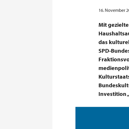
16. November 20
Mit gezielt
Haushaltsau
das kulture
SPD-Bundes
Fraktionsvo
medienpolit
Kulturstaat
Bundeskult
Investition