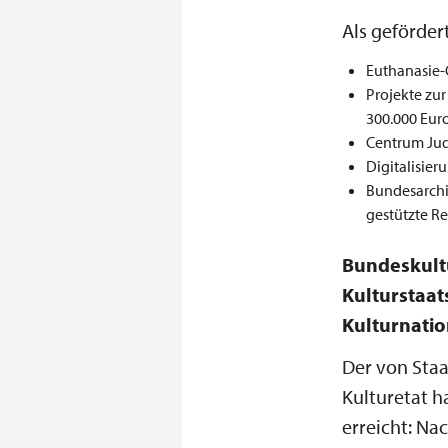
Als geförde
Euthanasie-
Projekte zur
300.000 Euro
Centrum Jud
Digitalisier
Bundesarchiv
gestützte R
Bundeskultu
Kulturstaat
Kulturnatio
Der von Sta
Kulturetat h
erreicht: Na