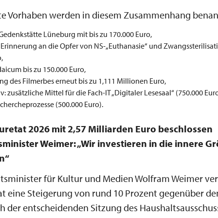
rte Vorhaben werden in diesem Zusammenhang benan
Gedenkstätte Lüneburg mit bis zu 170.000 Euro,
 Erinnerung an die Opfer von NS-„Euthanasie“ und Zwangssterilisati
,
aicum bis zu 150.000 Euro,
ung des Filmerbes erneut bis zu 1,111 Millionen Euro,
: zusätzliche Mittel für die Fach-IT „Digitaler Lesesaal“ (750.000 Euro
echercheprozesse (500.000 Euro).
retat 2026 mit 2,57 Milliarden Euro beschlossen
sminister Weimer: „Wir investieren in die innere G
n“
atsminister für Kultur und Medien Wolfram Weimer ve
at eine Steigerung von rund 10 Prozent gegenüber de
ch der entscheidenden Sitzung des Haushaltsausschus