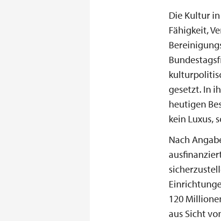
Die Kultur in
Fähigkeit, V
Bereinigung
Bundestagsf
kulturpoliti
gesetzt. In 
heutigen Bes
kein Luxus,
Nach Angabe
ausfinanzier
sicherzustel
Einrichtung
120 Millione
aus Sicht vo