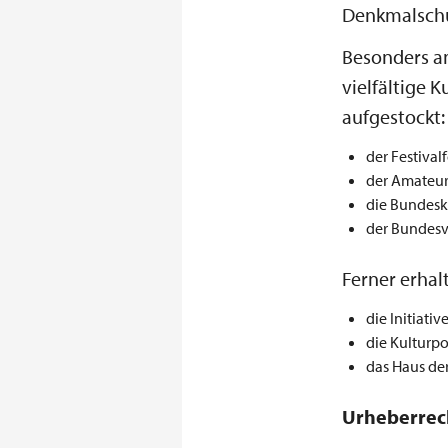
Denkmalschu
Besonders am
vielfältige 
aufgestockt:
der Festival
der Amateur
die Bundesku
der Bundesv
Ferner erhal
die Initiativ
die Kulturpo
das Haus der
Urheberrec