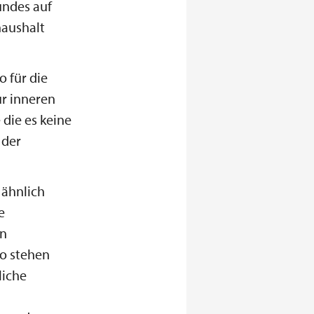
undes auf
haushalt
 für die
ur inneren
die es keine
 der
 ähnlich
e
en
ro stehen
liche