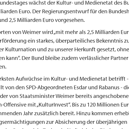
undestages wächst der Kultur- und Medienetat des B
lliarden Euro. Der Regierungsentwurf für den Bundes
und 2,5 Milliarden Euro vorgesehen.
ten von Weimer wird „mit mehr als 2,5 Milliarden Euro
förderung ein starkes, überparteiliches Bekenntnis z
r Kulturnation und zu unserer Herkunft gesetzt, ohne 
n kann“. Der Bund bleibe zudem verlässlicher Partner
en.
ärksten Aufwüchse im Kultur- und Medienetat betrifft -
llt von den SPD-Abgeordneten Esdar und Rabanus - di
 der von Staatsminister Weimer bereits angeschoben
-Offensive mit „KulturInvest“. Bis zu 120 Millionen Eu
mmenden Jahr zusätzlich bereit. Hinzu kommen erheb
ngsermächtigungen zur Absicherung der überjährigen