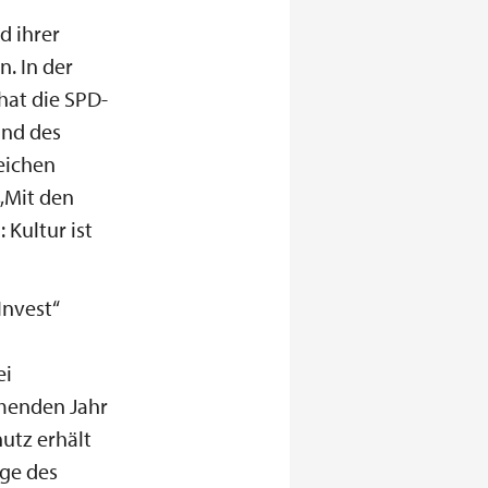
d ihrer
. In der
hat die SPD-
und des
eichen
 „Mit den
Kultur ist
nvest“
ei
mmenden Jahr
utz erhält
age des