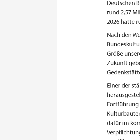
Deutschen B
rund 2,57 Mi
2026 hatte r
Nach den Wor
Bundeskultur
Größe unsere
Zukunft gebe
Gedenkstätt
Einer der st
herausgeste
Fortführung
Kulturbauten
dafür im ko
Verpflichtu