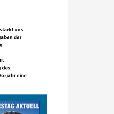
stärkt uns
ngaben der
de
r.
g des
orjahr eine