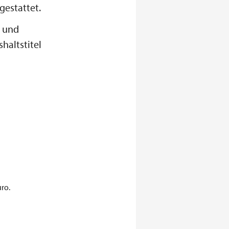
estattet.
e und
haltstitel
uro.