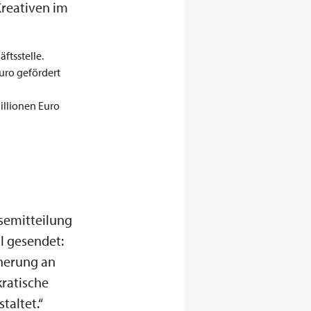
Kreativen im
ftsstelle.
Euro gefördert
illionen Euro
ssemitteilung
al gesendet:
nnerung an
kratische
taltet.“