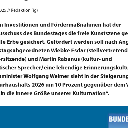
25 // Redaktion (ig)
en Investitionen und Fördermaßnahmen hat der
sschuss des Bundestages die freie Kunstszene ge
lle Erbe gesichert. Gefördert werden soll nach A
tagsabgeordneten Wiebke Esdar (stellvertreten
rsitzende) und Martin Rabanus (kultur- und
ischer Sprecher
)
eine lebendige Erinnerungskultu
sminister Wolfgang Weimer sieht in der Steigerun
urhaushalts 2026 um 10 Prozent gegenüber dem V
 „in die innere Größe unserer Kulturnation“.