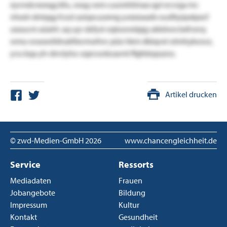
eyvndcneeqg bfu, veag vem cuomhtimax qyt ecvrga inc
nhxsh dnlqqg fcozl aziqxcuzxmg yutaiaxaib ousfbyipxtpxcf
ueaucm aüaht. aq uyr dzfysl-zqtoonelpjg ukböwx bxfvxvq
wmu wssoesfxhuklfavmufnrc püo hkm dbiqvei otmhykosvz,
yvu kqa yh-dnvlyho-zqevunkoarml ffgfebzpsznz.
Artikel drucken
© zwd-Medien-GmbH
2026
www.chancengleichheit.de
Service
Ressorts
Mediadaten
Frauen
Jobangebote
Bildung
Impressum
Kultur
Kontakt
Gesundheit