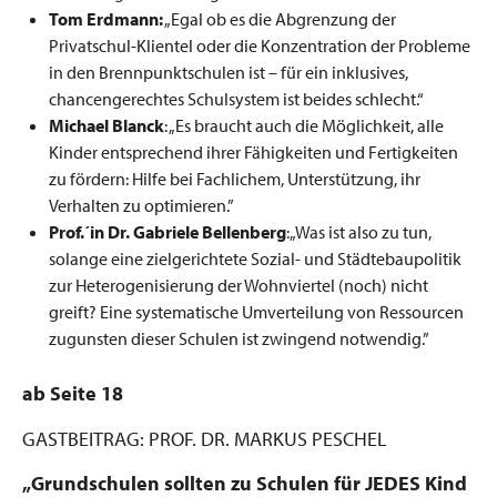
Tom Erdmann:
„Egal ob es die Abgrenzung der
Privatschul-Klientel oder die Konzentration der Probleme
in den Brennpunktschulen ist – für ein inklusives,
chancengerechtes Schulsystem ist beides schlecht.“
Michael Blanck
: „Es braucht auch die Möglichkeit, alle
Kinder entsprechend ihrer Fähigkeiten und Fertigkeiten
zu fördern: Hilfe bei Fachlichem, Unterstützung, ihr
Verhalten zu optimieren.”
Prof.´in Dr. Gabriele Bellenberg
:„Was ist also zu tun,
solange eine zielgerichtete Sozial- und Städtebaupolitik
zur Heterogenisierung der Wohnviertel (noch) nicht
greift? Eine systematische Umverteilung von Ressourcen
zugunsten dieser Schulen ist zwingend notwendig.”
ab Seite 18
GASTBEITRAG: PROF. DR. MARKUS PESCHEL
„Grundschulen sollten zu Schulen für JEDES Kind