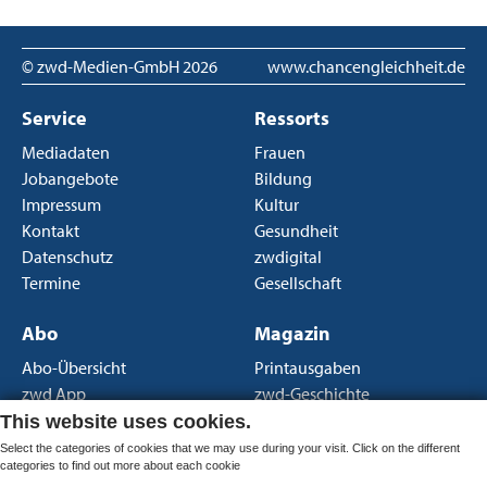
© zwd-Medien-GmbH
2026
www.chancengleichheit.de
Service
Ressorts
Mediadaten
Frauen
Jobangebote
Bildung
Impressum
Kultur
Kontakt
Gesundheit
Datenschutz
zwdigital
Termine
Gesellschaft
Abo
Magazin
Abo-Übersicht
Printausgaben
zwd App
zwd-Geschichte
Newsletter
Über uns
This website uses cookies.
AGB Print
Select the categories of cookies that we may use during your visit. Click on the different
categories to find out more about each cookie
AGB Portal