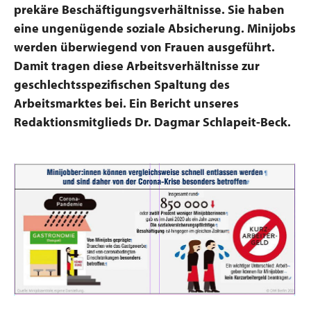
prekäre Beschäftigungsverhältnisse. Sie haben
eine ungenügende soziale Absicherung. Minijobs
werden überwiegend von Frauen ausgeführt.
Damit tragen diese Arbeitsverhältnisse zur
geschlechtsspezifischen Spaltung des
Arbeitsmarktes bei. Ein Bericht unseres
Redaktionsmitglieds Dr. Dagmar Schlapeit-Beck.