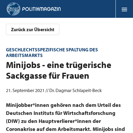
Zurück zur Übersicht
GESCHLECHTSSPEZIFISCHE SPALTUNG DES
ARBEITSMARKTS
:
Minijobs - eine trügerische
Sackgasse für Frauen
21. September 2021 // Dr. Dagmar Schlapeit-Beck
​Minijobber*innen gehören nach dem Urteil des
Deutschen Instituts für Wirtschaftsforschung
(DIW) zu den Hauptverlierer*innen der
Coronakrise auf dem Arbeitsmarkt. Minijobs sind