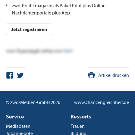
zwd-Politikmagazin als Paket Print plus Online-
Nachrichtenportale plus App
Jetzt registrieren
wzw Üygeepggb ukllsp nwv
hier
!
Artikel drucken
© zwd-Medien-GmbH
2026
www.chancengleichheit.de
Service
Ressorts
Mediadaten
Frauen
Jobangebote
Bildung