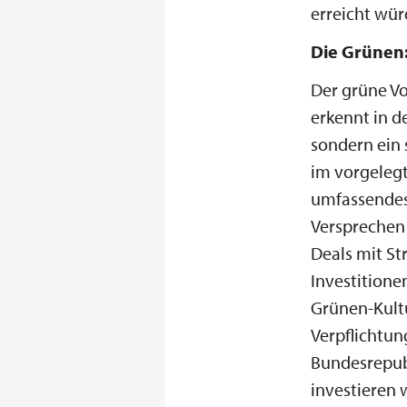
erreicht wü
Die Grünen:
Der grüne V
erkennt in d
sondern ein 
im vorgelegt
umfassendes 
Versprechen 
Deals mit St
Investitionen
Grünen-Kultu
Verpflichtun
Bundesrepubl
investieren 