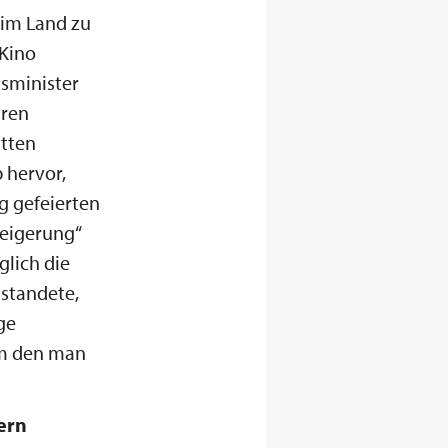
 im Land zu
 Kino
tsminister
ären
atten
 hervor,
g gefeierten
teigerung“
glich die
nstandete,
ge
 um den man
dern