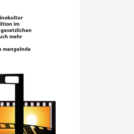
inokultur
ition im
 gesetzlichen
auch mehr
en mangelnde