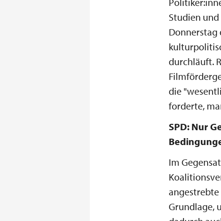
Politiker:in
Studien und 
Donnerstag d
kulturpoliti
durchläuft. 
Filmförderge
die "wesent
forderte, ma
SPD: Nur Ge
Bedingung
Im Gegensatz
Koalitionsve
angestrebte 
Grundlage, u