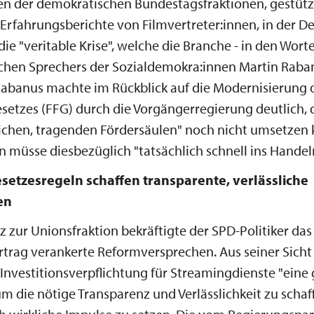
nen der demokratischen Bundestagsfraktionen, gestütz
Erfahrungsberichte von Filmvertreter:innen, in der D
ie "veritable Krise", welche die Branche - in den Wort
schen Sprechers der Sozialdemokra:innen Martin Raban
Rabanus machte im Rückblick auf die Modernisierung 
setzes (FFG) durch die Vorgängerregierung deutlich, 
lichen, tragenden Fördersäulen" noch nicht umsetzen
n müsse diesbezüglich "tatsächlich schnell ins Hand
setzesregeln schaffen transparente, verlässliche
en
 zur Unionsfraktion bekräftigte der SPD-Politiker das
rtrag verankerte Reformversprechen. Aus seiner Sicht
Investitionsverpflichtung für Streamingdienste "eine 
m die nötige Transparenz und Verlässlichkeit zu schaf