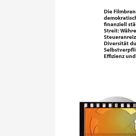
Die Filmbranc
demokratisch
finanziell s
Streit: Währ
Steueranreiz
Diversität du
Selbstverpf
Effizienz und