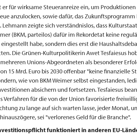
t er für wirksame Steueranreize ein, um Produktionen
neue anzulocken, sowie dafür, das Zukunftsprogramm
. Lehmann zeigte sich verständnislos, dass Kulturstaa
er (BKM, parteilos) dafür im Rekordetat keine regul
 eingestellt habe, sondern dies erst die Haushaltsdeb
ten. Die Grünen-Kulturpolitikerin Awet Tesfaiesus hob
n mehreren Unions-Abgeordneten als besonderer Erfol
n 15 Mrd. Euro bis 2030 offenbar "keine finanzielle S
ndern, wie von BKM Weimer selbst eingestanden, ledi
nvestitionen absichern und fortsetzen. Tesfaiesus bea
 Verfahren für die von der Union favorisierte freiwilli
ichtung zu lange auf sich warten lasse, jeder Monat,
 hinauszögere, sei "verlorenes Geld für die Branche".
Investitionspflicht funktioniert in anderen EU-Län