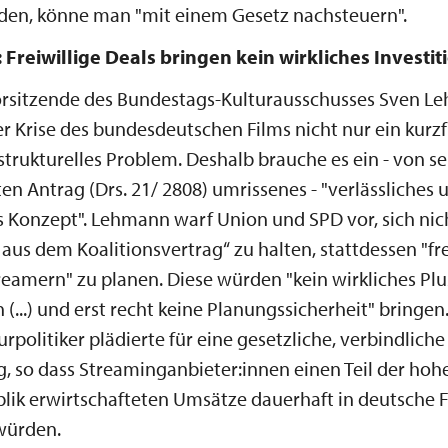
rden, könne man "mit einem Gesetz nachsteuern".
 Freiwillige Deals bringen kein wirkliches Investit
orsitzende des Bundestags-Kulturausschusses Sven 
er Krise des bundesdeutschen Films nicht nur ein kurzfr
strukturelles Problem. Deshalb brauche es ein - von se
en Antrag (Drs. 21/ 2808) umrissenes - "verlässliches 
Konzept". Lehmann warf Union und SPD vor, sich nich
aus dem Koalitionsvertrag“ zu halten, stattdessen "fre
reamern" zu planen. Diese würden "kein wirkliches Plu
 (...) und erst recht keine Planungssicherheit" bringen
rpolitiker plädierte für eine gesetzliche, verbindliche
g, so dass Streaminganbieter:innen einen Teil der hohe
ik erwirtschafteten Umsätze dauerhaft in deutsche 
würden.