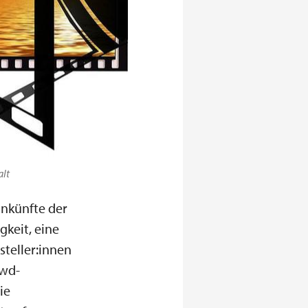
alt
inkünfte der
keit, eine
steller:innen
zwd-
ie