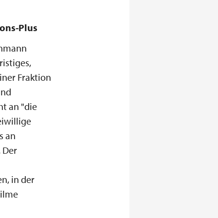
ions-Plus
Lehmann
istiges,
iner Fraktion
und
t an "die
iwillige
s an
. Der
n, in der
Filme