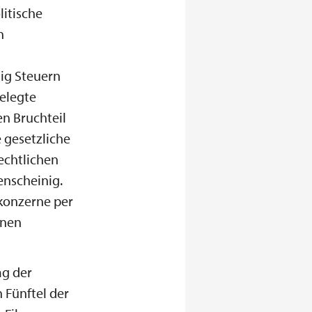
litische
n
ig Steuern
gelegte
en Bruchteil
 gesetzliche
echtlichen
enscheinig.
konzerne per
onen
ag der
 Fünftel der