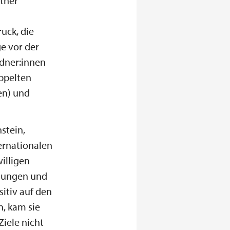
tner
uck, die
ge vor der
edner:innen
oppelten
en) und
stein,
ternationalen
illigen
elungen und
sitiv auf den
, kam sie
iele nicht