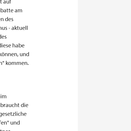
t auf
ebatte am
en des
us - aktuell
des
diese habe
 können, und
eln" kommen.
 im
 braucht die
gesetzliche
fen" und