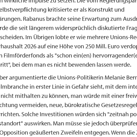
 wirkliche Impulse zu setzen. Die vom Regierungspar
lbstverpflichtung kritisierte er als Konstrukt und
lärungen. Rabanus brachte seine Erwartung zum Ausdr
rde die seit längerem widersprüchlich diskutierte Fra
tscheiden. Im Übrigen lobte er wie mehrere Unions-R
rhaushalt 2026 auf eine Höhe von 250 Mill. Euro verd
en Filmförderfonds als "schon ein(en) hervorragender(
ritt", bei dem man es nicht bewenden lassen werde.
r argumentierte die Unions-Politikerin Melanie Bern
ilmbranche in erster Linie in Gefahr sieht, mit dem in
icht mithalten zu können, man würde mit einer freiw
lichtung vermeiden, neue, bürokratische Gesetzesreg
richten. Solche Investitionen würden sich "zeitnah po
tandort" auswirken. Man müsse sie jedoch überprüfen
Opposition geäußerten Zweifeln entgegen. Wenn die Z