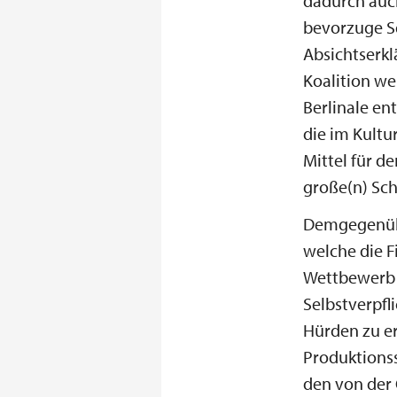
dadurch auch
bevorzuge Se
Absichtserk
Koalition we
Berlinale en
die im Kultu
Mittel für d
große(n) Sch
Demgegenübe
welche die F
Wettbewerb n
Selbstverpf
Hürden zu er
Produktionss
den von der 