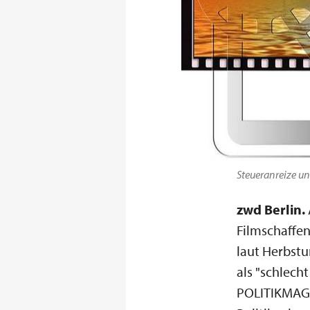
Steueranreize und
zwd Berlin.
Filmschaffen
laut Herbstu
als "schlech
POLITIKMAGA