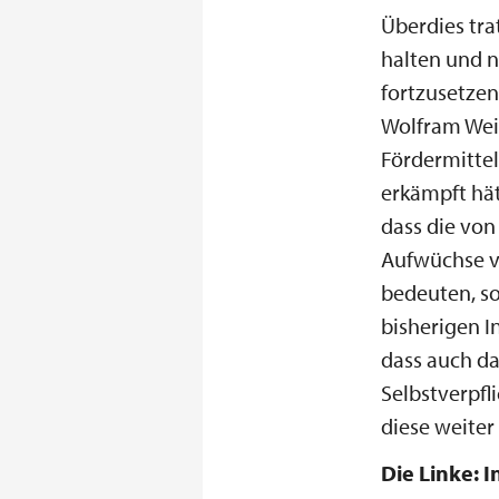
Überdies tra
halten und 
fortzusetzen
Wolfram Weim
Fördermittel
erkämpft hät
dass die vo
Aufwüchse vo
bedeuten, so
bisherigen I
dass auch das
Selbstverpfl
diese weiter
Die Linke: 