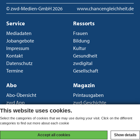
© zwd-Medien-GmbH
2026
www.chancengleichheit.de
Service
Ressorts
Mediadaten
Frauen
Jobangebote
Bildung
Impressum
Kultur
Kontakt
Gesundheit
Datenschutz
zwdigital
Termine
Gesellschaft
Abo
Magazin
Abo-Übersicht
Printausgaben
zwd App
zwd-Geschichte
Newsletter
Über uns
This website uses cookies.
AGB Print
Select the categories of cookies that we may use during your visit. Click on the different
categories to find out more about each cookie
AGB Portal
Accept all cookies
Show details