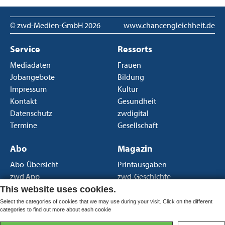
© zwd-Medien-GmbH
2026
www.chancengleichheit.de
Service
Ressorts
Mediadaten
Frauen
Jobangebote
Bildung
Impressum
Kultur
Kontakt
Gesundheit
Datenschutz
zwdigital
Termine
Gesellschaft
Abo
Magazin
Abo-Übersicht
Printausgaben
zwd App
zwd-Geschichte
Newsletter
Über uns
This website uses cookies.
AGB Print
Select the categories of cookies that we may use during your visit. Click on the different
categories to find out more about each cookie
AGB Portal