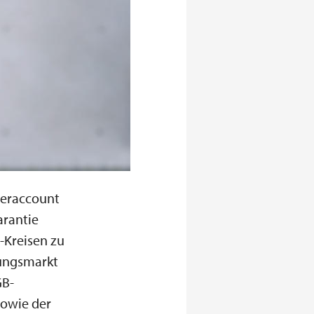
teraccount
arantie
-Kreisen zu
dungsmarkt
GB-
sowie der