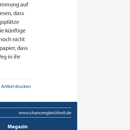
stimmung auf
esen, dass
gsplätze
ie künftige
 noch nicht
papier, dass
eg in ihr
Artikel drucken
www.chancengleichheit.de
Magazin