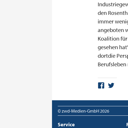
Industriegew
den Rosentha
immer wenig
angeboten wü
Koalition fü
gesehen hat"
dortdie Pers
Berufsleben
© zwd-Medien-GmbH
2026
Service