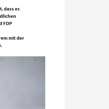
, dass es
ndlichen
nd FDP
rem mit der
.