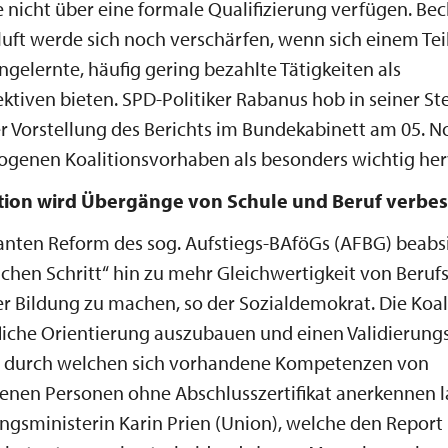
 nicht über eine formale Qualifizierung verfügen. Be
Kluft werde sich noch verschärfen, wenn sich einem Tei
ngelernte, häufig gering bezahlte Tätigkeiten als
ktiven bieten. SPD-Politiker Rabanus hob in seiner 
er Vorstellung des Berichts im Bundekabinett am 05. 
ogenen Koalitionsvorhaben als besonders wichtig her
ition wird Übergänge von Schule und Beruf verbe
anten Reform des sog. Aufstiegs-BAföGs (AFBG) beabs
ichen Schritt“ hin zu mehr Gleichwertigkeit von Beruf
 Bildung zu machen, so der Sozialdemokrat. Die Koal
fliche Orientierung auszubauen und einen Validierun
, durch welchen sich vorhandene Kompetenzen von
enen Personen ohne Abschlusszertifikat anerkennen l
gsministerin Karin Prien (Union), welche den Report