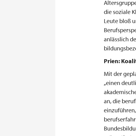
Altersgruppe
die soziale 
Leute bloß u
Berufsperspe
anlässlich d
bildungsbez
Prien: Koal
Mit der gepl
„einen deutl
akademischer
an, die beru
einzuführen
berufserfahr
Bundesbildun