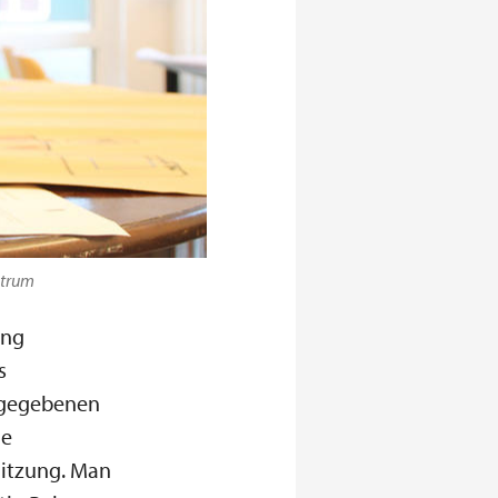
ntrum
ung
s
usgegebenen
he
Sitzung. Man