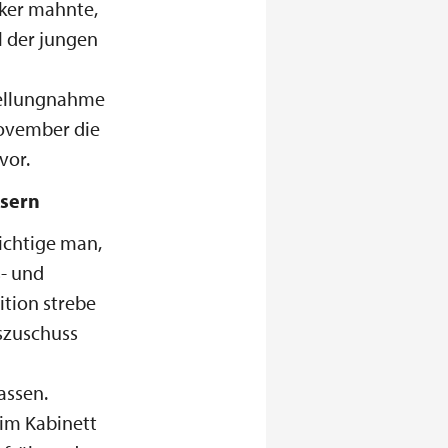
cker mahnte,
l der jungen
Stellungnahme
November die
vor.
ssern
ichtige man,
s- und
ition strebe
gszuschuss
assen.
 im Kabinett