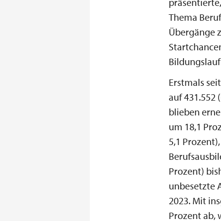
präsentierte
Thema Berufs
Übergänge z
Startchance
Bildungslau
Erstmals sei
auf 431.552 
blieben erne
um 18,1 Proz
5,1 Prozent)
Berufsausbi
Prozent) bis
unbesetzte A
2023. Mit in
Prozent ab, 