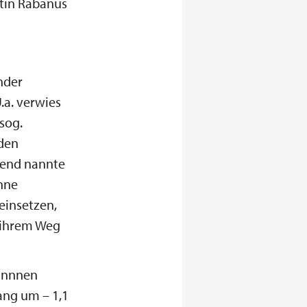
rtin Rabanus
nder
.a. verwies
sog.
 den
gend nannte
ohne
einsetzen,
f ihrem Weg
:innnen
ang um – 1,1