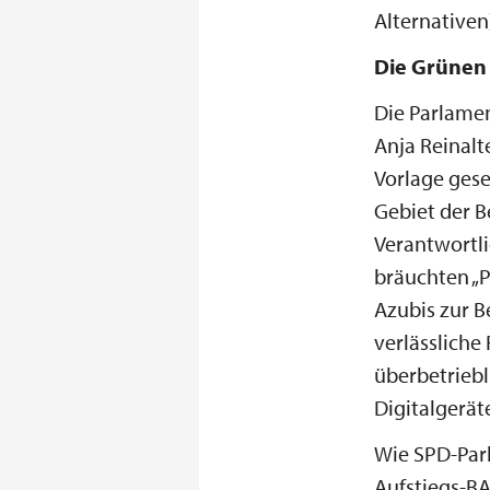
Alternativen
Die Grünen
Die Parlamen
Anja Reinalt
Vorlage gese
Gebiet der B
Verantwortli
bräuchten „
Azubis zur B
verlässliche
überbetriebl
Digitalgerät
Wie SPD-Parl
Aufstiegs-BA