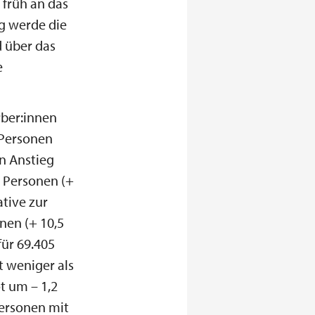
 früh an das
g werde die
 über das
e
rber:innen
 Personen
n Anstieg
4 Personen (+
ative zur
nen (+ 10,5
für 69.405
t weniger als
t um – 1,2
Personen mit