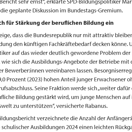
ericht sehr ernst“, erklärte SPD-Bildungspolitiker Ma
f die geplante Diskussion im Bundestags-Gremium.
ich für Stärkung der beruflichen Bildung ein
eige, dass die Bundesrepublik nur mit attraktiv bleibe
dung den künftigen Fachkräftebedarf decken könne. U
tiker auf das wieder deutlich gewordene Problem der 
. wie sich die Ausbildungs-Angebote der Betriebe mit
er Bewerber:innen vereinbaren lassen. Besorgniserre
9,0 Prozent (2023) hohen Anteil junger Erwachsener 
ufsabschluss. Seine Fraktion werde sich „weiter dafür 
ufliche Bildung gestärkt wird, um junge Menschen au
tswelt zu unterstützen“, versicherte Rabanus.
ildungsbericht verzeichnete die Anzahl der Anfänger
 schulischer Ausbildungen 2024 einen leichten Rückg