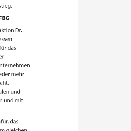
tieg.
AFBG
ktion Dr.
dessen
für das
er
, Unternehmen
ieder mehr
cht,
ulen und
en und mit
für, das
 am gleichen