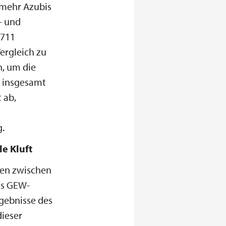
 mehr Azubis
- und
.711
ergleich zu
, um die
t insgesamt
 ab,
g.
le Kluft
hen zwischen
as GEW-
rgebnisse des
dieser