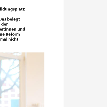
ildungsplatz
 Das belegt
 der
ger:innen und
ine Reform
rmal nicht