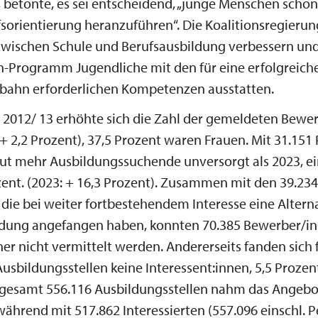
, betonte, es sei entscheidend, „junge Menschen schon
orientierung heranzuführen“. Die Koalitionsregierun
wischen Schule und Berufsausbildung verbessern und
n-Programm Jugendliche mit den für eine erfolgreich
fbahn erforderlichen Kompetenzen ausstatten.
t 2012/ 13 erhöhte sich die Zahl der gemeldeten Bewe
(+ 2,2 Prozent), 37,5 Prozent waren Frauen. Mit 31.151
ut mehr Ausbildungssuchende unversorgt als 2023, ei
ent. (2023: + 16,3 Prozent). Zusammen mit den 39.23
, die bei weiter fortbestehendem Interesse eine Altern
ldung angefangen haben, konnten 70.385 Bewerber/in
her nicht vermittelt werden. Andererseits fanden sich 
usbildungsstellen keine Interessent:innen, 5,5 Prozen
sgesamt 556.116 Ausbildungsstellen nahm das Angebo
während mit 517.862 Interessierten (557.096 einschl. 