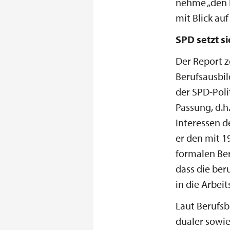
nehme „den B
mit Blick au
SPD setzt s
Der Report z
Berufsausbil
der SPD-Poli
Passung, d.h
Interessen d
er den mit 1
formalen Ber
dass die ber
in die Arbei
Laut Berufsb
dualer sowie