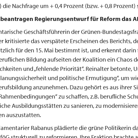
) die Nachfrage um + 0,4 Prozent (bzw. + 0,8 Prozent) s
 beantragen Regierungsentwurf für Reform das 
tarische Geschäftsführerin der Grünen-Bundestagsfra
er kritisierte das verspätete Erscheinen des Berichts, 
tzlich für den 15. Mai bestimmt ist, und erkennt darin 
eruflichen Bildung aufseiten der Koalition ein Chaos d
chkeiten und „fehlende Priorität“. Reinalter betonte
Planungssicherheit und politische Ermutigung“, um w
erufsbildung anzunehmen. Dazu gehört es aus ihrer Si
 Rahmenbedingungen“ zu schaffen, z.B. berufliche Sch
iche Ausbildungsstätten zu sanieren, zu modernisier
en auszustatten.
amentarier Rabanus plädierte die grüne Politikerin da
föG strukturell zu reformieren. Ihre Fraktion brachte