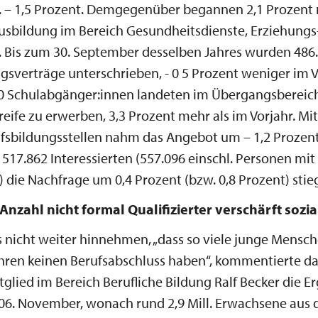
. – 1,5 Prozent. Demgegenüber begannen 2,1 Prozent
usbildung im Bereich Gesundheitsdienste, Erziehungs
. Bis zum 30. September desselben Jahres wurden 486
gsverträge unterschrieben, - 0 5 Prozent weniger im V
30 Schulabgänger:innen landeten im Übergangsbereich
eife zu erwerben, 3,3 Prozent mehr als im Vorjahr. Mi
fsbildungsstellen nahm das Angebot um – 1,2 Prozent
517.862 Interessierten (557.096 einschl. Personen mit
) die Nachfrage um 0,4 Prozent (bzw. 0,8 Prozent) stie
nzahl nicht formal Qualifizierter verschärft sozia
 nicht weiter hinnehmen, „dass so viele junge Mensc
ahren keinen Berufsabschluss haben“, kommentierte d
glied im Bereich Berufliche Bildung Ralf Becker die E
06. November, wonach rund 2,9 Mill. Erwachsene aus 