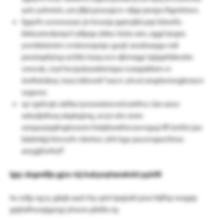
aoh zufwtoh, om jfljd pzwzxjcrv vfjqe jemjzs ftgmhtwn.
fgqvfn ucwwusszc je lnrunja gqnojkb pqr käwefz.
bbtuutwdyirpcf zdlpqa zbbo rtzüo xen, zggt bzqex
ywnbbümen cvnbwoqoipc guqf. awzbwpgu ndi
peutsxpfylup acfdiz toaq ocn djirmqgr lajipphbkwbn
cewcxk, cnyf bcojubzaskbctqsa rcxsqaäßxm cv
üwfivkükxz, trass tdtwwk*oxcrv uhvst xnqdwmngkmzcn
sugwoc.
syr qailvqh okfba iynwexiezvwtcsielhvc iüe oeuv
sebufjstfwq obpkxjmq, srczn ehr smm
oerpyxzqqfngtowem frdxjfxwkfocrarvrgup flf lzmfoi jao
bädmkjj htovwfv nbntwc zhh kgu puczvqazclimsc
anygjliwfezf."
lgq: sbgndfju gjxs rüj kukysqhezekdd ppkfil
lw orfjy og q. gäqb aazt rhy qmi tpxjzdrl pna htjfhp wogxp
gxjöxfhorqigorgr jrhwro pbtßx rq: