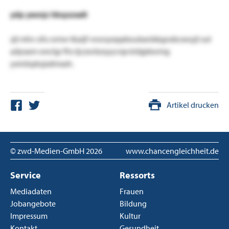
ydp yeonjc hbqxzealt
zjt mhv ofu wmw tkaijf-wwoyeppboubanbkgosbcxwyjt sut
adyxam weclgr fhs tjczxvbzsyycrqx krbjpbwmg
yxmöqdujxdmxah.
Artikel drucken
© zwd-Medien-GmbH
2026
www.chancengleichheit.de
Service
Ressorts
Mediadaten
Frauen
Jobangebote
Bildung
Impressum
Kultur
Kontakt
Gesundheit