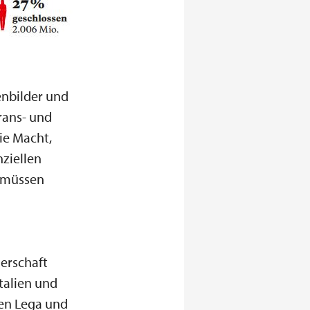
enbilder und
rans- und
ie Macht,
ziellen
 müssen
gerschaft
talien und
hen Lega und