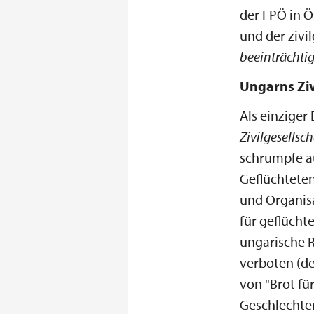
der FPÖ in 
und der zivi
beeinträchtig
Ungarns Ziv
Als einziger
Zivilgesellsch
schrumpfe a
Geflüchteten
und Organisa
für geflücht
ungarische R
verboten (d
von "Brot für
Geschlechter