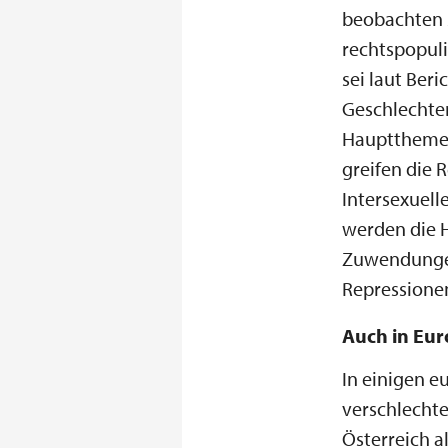
beobachten s
rechtspopul
sei laut Beri
Geschlechter
Hauptthemen.
greifen die 
Intersexuel
werden die H
Zuwendungen
Repressionen 
Auch in Eur
In einigen e
verschlechte
Österreich a