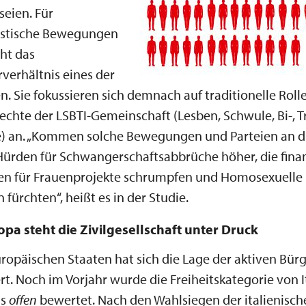
eien. Für
istische Bewegungen
cht das
verhältnis eines der
 Sie fokussieren sich demnach auf traditionelle Roll
Rechte der LSBTI-Gemeinschaft (Lesben, Schwule, Bi-, T
le) an. „Kommen solche Bewegungen und Parteien an d
ürden für Schwangerschaftsabbrüche höher, die finan
 für Frauenprojekte schrumpfen und Homosexuelle
fürchten“, heißt es in der Studie.
opa steht die Zivilgesellschaft unter Druck
uropäischen Staaten hat sich die Lage der aktiven Bür
rt. Noch im Vorjahr wurde die Freiheitskategorie von I
ls
offen
bewertet. Nach den Wahlsiegen der italienisc