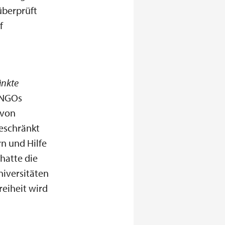
überprüft
f
änkte
 NGOs
 von
geschränkt
rn und Hilfe
hatte die
niversitäten
reiheit wird