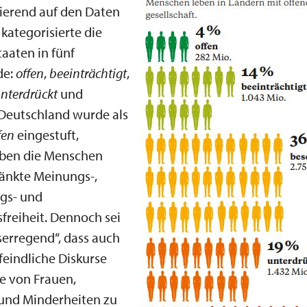
ierend auf den Daten
kategorisierte die
taaten in fünf
de:
offen
,
beeinträchtigt
,
nterdrückt
und
 Deutschland wurde als
fen
eingestuft,
ben die Menschen
änkte Meinungs-,
gs- und
freiheit. Dennoch sei
serregend“, dass auch
feindliche Diskurse
e von Frauen,
 und Minderheiten zu