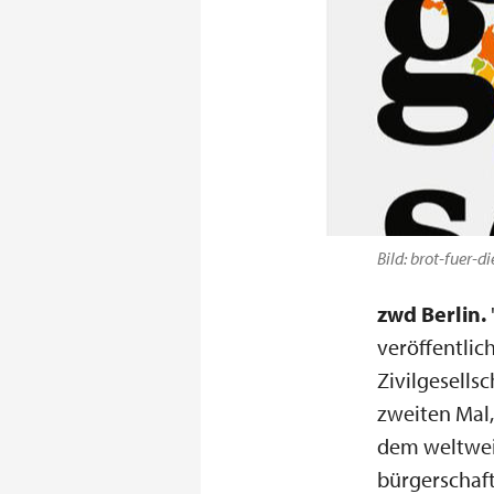
Bild: brot-fuer-d
zwd Berlin.
veröffentlic
Zivilgesells
zweiten Mal
dem weltwei
bürgerschaf