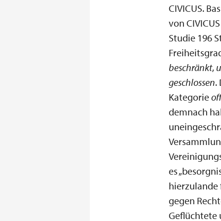
CIVICUS. Bas
von CIVICUS 
Studie 196 S
Freiheitsgra
beschränkt
,
u
geschlossen
.
Kategorie
of
demnach ha
uneingeschr
Versammlun
Vereinigungs
es „besorgni
hierzulande 
gegen Recht
Geflüchtete