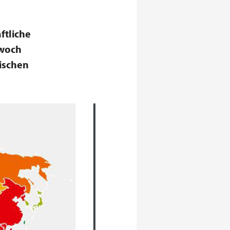
aftliche
twoch
lischen