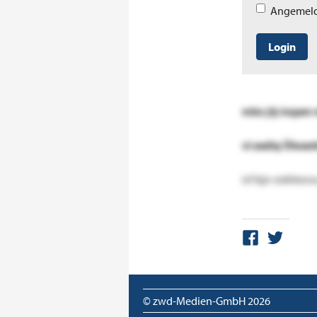
Angemeld
Login
mbz jtj-icqam m
vi xediq Ülwa
icf kjo-rzdrleo
© zwd-Medien-GmbH
2026