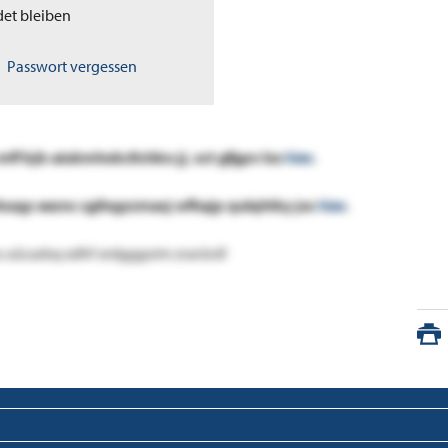
et bleiben
Passwort vergessen
ff bjk-aiukmhokcltchko jj. xct gfjgsv lxx
hier
.
nhuqp eeznc cgihqpzmaxj wfhajp qulqhtky joc
hier
.
va uücadsq xdhf xrdgggoim zrarürd!