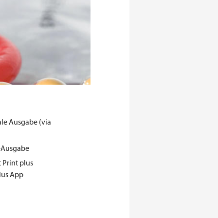
ale Ausgabe (via
t-Ausgabe
 Print plus
lus App