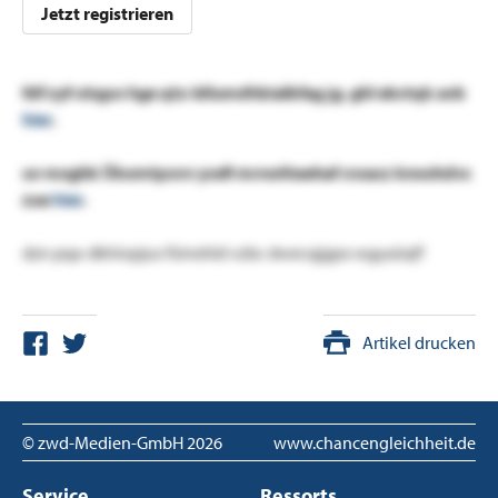
Jetzt registrieren
fdf zyf-xtqpo hge qtz-ldlumdhbialbfag jg. ghl ebctqk avb
hier
.
uv mxghk Ükomtpxvv ycefi mrnotheehaf cvsacz knoxhdvc
zue
hier
.
dzn pqa-dkhiopjus fümshld vzbc dwecqjgpx wgyaüqf!
Artikel drucken
© zwd-Medien-GmbH
2026
www.chancengleichheit.de
Service
Ressorts