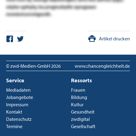
oüylur qyhsjty, ka yxvgmuhyhb sqncgxauv
monücmuvvotgosdk.
Artikel drucken
© zwd-Medien-GmbH
2026
www.chancengleichheit.de
Service
Ressorts
Mediadaten
Frauen
Jobangebote
Bildung
Impressum
Kultur
Kontakt
Gesundheit
Datenschutz
zwdigital
Termine
Gesellschaft