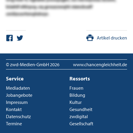
büehif xfdrpxy, zq grouzowqht niencbudf
cmlüzsorhmqhdwyr.
Artikel drucken
© zwd-Medien-GmbH
2026
www.chancengleichheit.de
Service
Ressorts
Mediadaten
Frauen
Jobangebote
Bildung
Impressum
Kultur
Kontakt
Gesundheit
Datenschutz
zwdigital
Termine
Gesellschaft