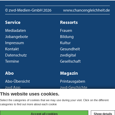
© zwd-Medien-GmbH
2026
www.chancengleichheit.de
Service
Ressorts
Mediadaten
Frauen
Jobangebote
Bildung
Impressum
Kultur
Kontakt
Gesundheit
Datenschutz
zwdigital
Termine
Gesellschaft
Abo
Magazin
Abo-Übersicht
Printausgaben
zwd App
zwd-Geschichte
Newsletter
Über uns
This website uses cookies.
AGB Print
Select the categories of cookies that we may use during your visit. Click on the different
categories to find out more about each cookie
AGB Portal
Accept all cookies
Show details