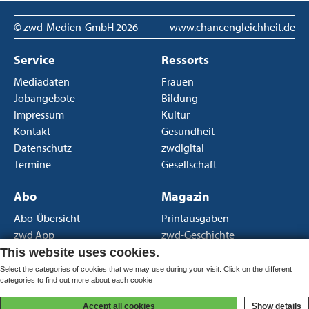
© zwd-Medien-GmbH
2026
www.chancengleichheit.de
Service
Ressorts
Mediadaten
Frauen
Jobangebote
Bildung
Impressum
Kultur
Kontakt
Gesundheit
Datenschutz
zwdigital
Termine
Gesellschaft
Abo
Magazin
Abo-Übersicht
Printausgaben
zwd App
zwd-Geschichte
Newsletter
Über uns
This website uses cookies.
AGB Print
Select the categories of cookies that we may use during your visit. Click on the different
categories to find out more about each cookie
AGB Portal
Accept all cookies
Show details