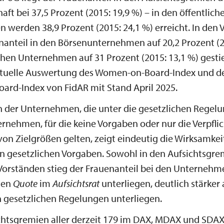
aft bei 37,5 Prozent (2015: 19,9 %) – in den öffentlich
werden 38,9 Prozent (2015: 24,1 %) erreicht. In den
enanteil in den Börsenunternehmen auf 20,2 Prozent (20
chen Unternehmen auf 31 Prozent (2015: 13,1 %) gesti
aktuelle Auswertung des Women-on-Board-Index und de
rd-Index von FidAR mit Stand April 2025.
h der Unternehmen, die unter die gesetzlichen Regelu
rnehmen, für die keine Vorgaben oder nur die Verpfli
n Zielgrößen gelten, zeigt eindeutig die Wirksamkei
n gesetzlichen Vorgaben. Sowohl in den Aufsichtsgre
Vorständen stieg der Frauenanteil bei den Unternehmen
ten
Quote
im
Aufsichtsrat
unterliegen, deutlich stärker a
n gesetzlichen Regelungen unterliegen.
chtsgremien aller derzeit 179 im DAX, MDAX und SDAX