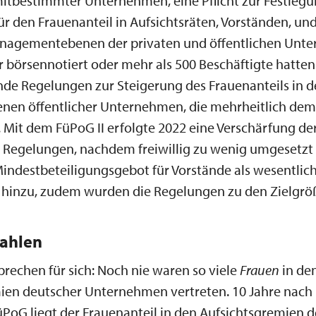
mitbestimmter Unternehmen, eine Pflicht zur Festleg
ür den Frauenanteil in Aufsichtsräten, Vorständen, un
nagementebenen der privaten und öffentlichen Unt
 börsennotiert oder mehr als 500 Beschäftigte hatte
de Regelungen zur Steigerung des Frauenanteils in 
nen öffentlicher Unternehmen, die mehrheitlich de
 Mit dem FüPoG II erfolgte 2022 eine Verschärfung de
n Regelungen, nachdem freiwillig zu wenig umgesetzt
indestbeteiligungsgebot für Vorstände als wesentlic
 hinzu, zudem wurden die Regelungen zu den Zielgrö
zahlen
prechen für sich: Noch nie waren so viele
Frauen
in de
en deutscher Unternehmen vertreten. 10 Jahre nach 
üPoG liegt der Frauenanteil in den Aufsichtsgremien d