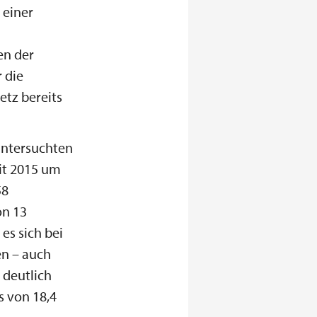
 einer
en der
 die
tz bereits
untersuchten
it 2015 um
58
on 13
es sich bei
n – auch
 deutlich
s von 18,4