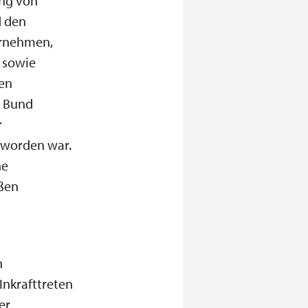
ung von
d den
ernehmen,
n sowie
den
m Bund
r
 worden war.
he
ßen
n
Inkrafttreten
er