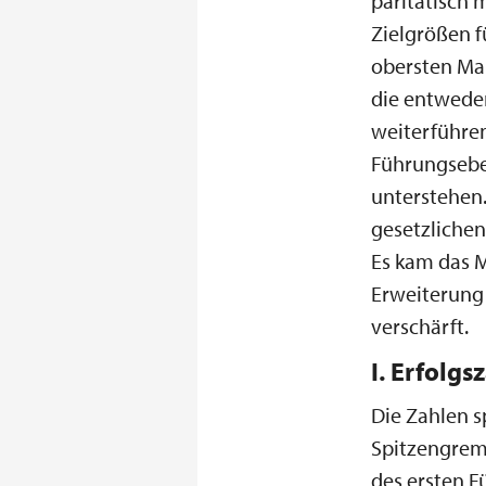
paritätisch 
Zielgrößen f
obersten Ma
die entweder
weiterführen
Führungsebe
unterstehen.
gesetzliche
Es kam das M
Erweiterung
verschärft.
I. Erfolgs
Die Zahlen s
Spitzengremi
des ersten F