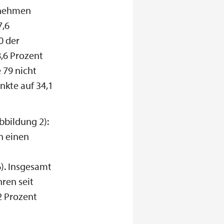
rnehmen
7,6
0 der
,6 Prozent
 79 nicht
kte auf 34,1
bbildung 2):
n einen
). Insgesamt
hren seit
2 Prozent