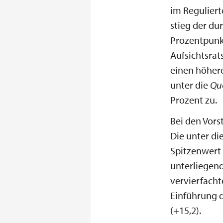
im Regulier
stieg der du
Prozentpunkt
Aufsichtsra
einen höhere
unter die
Qu
Prozent zu.
Bei den Vors
Die unter di
Spitzenwert 
unterliegend
vervierfacht
Einführung d
(+15,2).