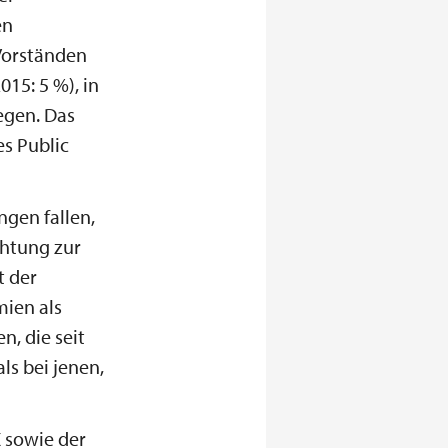
en
 Vorständen
15: 5 %), in
egen. Das
s Public
ngen fallen,
chtung zur
t der
mien als
, die seit
ls bei jenen,
 sowie der