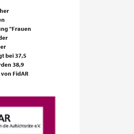
cher
en
ung "Frauen
der
Der
t bei 37,5
rden 38,9
g von FidAR