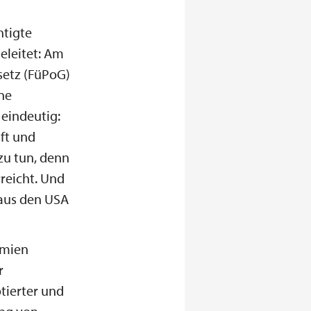
htigte
eleitet: Am
esetz (FüPoG)
ine
 eindeutig:
ft und
zu tun, denn
reicht. Und
 aus den USA
emien
r
tierter und