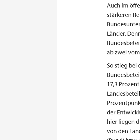
Auch im öffe
stärkeren R
Bundesuntern
Länder. Denn
Bundesbetei
ab zwei vom
So stieg be
Bundesbeteil
17,3 Prozent
Landesbeteil
Prozentpunkt
der Entwick
hier liegen 
von den Land