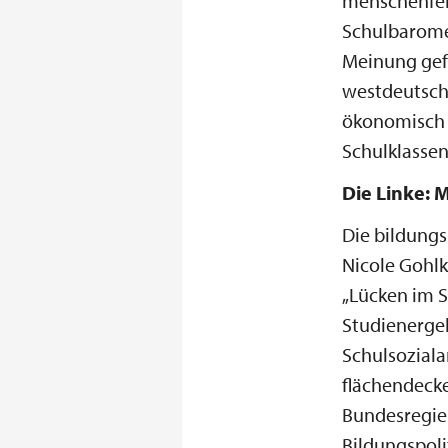
menschenfei
Schulbaromet
Meinung gefo
westdeutsche
ökonomisch b
Schulklassen
Die Linke: 
Die bildungs
Nicole Gohlk
„Lücken im S
Studienergeb
Schulsoziala
flächendecke
Bundesregie
Bildungspoli