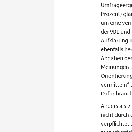
Umfrageergeb
Prozent) gla
um eine verm
der VBE und 
Aufklärung 
ebenfalls he
Angaben der 
Meinungen um
Orientierung
vermitteln“ 
Dafür bräuch
Anders als v
nicht durch 
verpflichtet