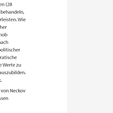
en (28
t behandeln,
leisten. Wie
aher
 hob
nach
olitischer
ratische
e Werte zu
auszubilden.
.
g von Neckov
ssen