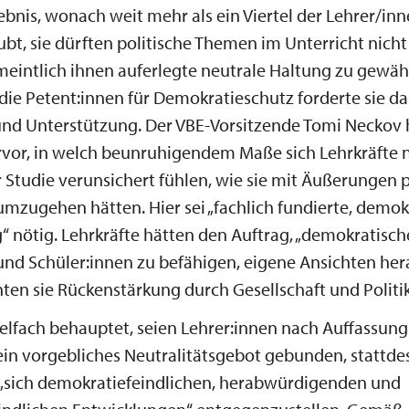
nis, wonach weit mehr als ein Viertel der Lehrer/inn
ubt, sie dürften politische Themen im Unterricht nich
eintlich ihnen auferlegte neutrale Haltung zu gewähr
die Petent:innen für Demokratieschutz forderte sie d
und Unterstützung. Der VBE-Vorsitzende Tomi Neckov
rvor, in welch beunruhigendem Maße sich Lehrkräfte 
Studie verunsichert fühlen, wie sie mit Äußerungen p
zugehen hätten. Hier sei „fachlich fundierte, demok
“ nötig. Lehrkräfte hätten den Auftrag, „demokratisch
und Schüler:innen zu befähigen, eigene Ansichten her
ten sie Rückenstärkung durch Gesellschaft und Politik
ielfach behauptet, seien Lehrer:innen nach Auffassun
ein vorgebliches Neutralitätsgebot gebunden, stattde
, „sich demokratiefeindlichen, herabwürdigenden und