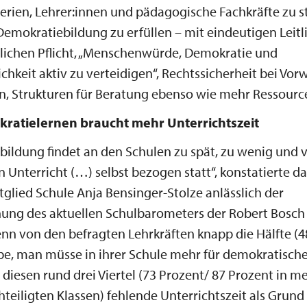
erien, Lehrer:innen und pädagogische Fachkräfte zu st
Demokratiebildung zu erfüllen – mit eindeutigen Leitl
lichen Pflicht, „Menschenwürde, Demokratie und
ichkeit aktiv zu verteidigen“, Rechtssicherheit bei Vo
, Strukturen für Beratung ebenso wie mehr Ressourc
ratielernen braucht mehr Unterrichtszeit
ildung findet an den Schulen zu spät, zu wenig und 
 Unterricht (…) selbst bezogen statt“, konstatierte d
glied Schule Anja Bensinger-Stolze anlässlich der
hung des aktuellen Schulbarometers der Robert Bosch
nn von den befragten Lehrkräften knapp die Hälfte (4
be, man müsse in ihrer Schule mehr für demokratisch
 diesen rund drei Viertel (73 Prozent/ 87 Prozent in m
hteiligten Klassen) fehlende Unterrichtszeit als Grund