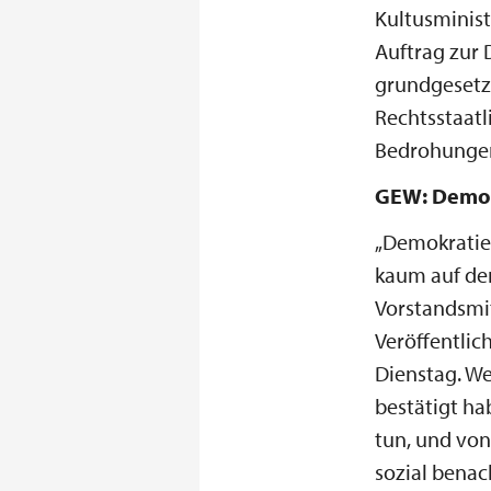
Kultusminist
Auftrag zur 
grundgesetz
Rechtsstaatl
Bedrohungen
GEW: Demok
„Demokratieb
kaum auf den
Vorstandsmit
Veröffentlic
Dienstag. We
bestätigt ha
tun, und von
sozial benac