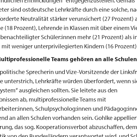
ndlichen Entwicklungen“ entgegenzustellen. Gemäß
er sind ostdeutsche Lehrkräfte durch eine solche, na
rderte Neutralität stärker verunsichert (27 Prozent) a
 (18 Prozent), Lehrende in Klassen mit über einem Vie
enachteiligter Schüler:innen mehr (21 Prozent) als i
 mit weniger unterprivilegierten Kindern (16 Prozent)
Multiprofessionelle Teams gehören an alle Schulen
politische Sprecherin und Vize-Vorsitzende der Linksf
e unterstrich, Lehrkräfte würden überfordert, wenn s
ystem“ ausgleichen sollten. Sie leitete aus den
nissen ab, multiprofessionelle Teams mit
rbeiter:innen, Schulpsycholog:innen und Pädagog:inn
nd an allen Schulen vorhanden sein. Gohlke appellier
rung, das sog. Kooperationsverbot abzuschaffen, de
tik von den Bundesländern verantwortet wird, und S