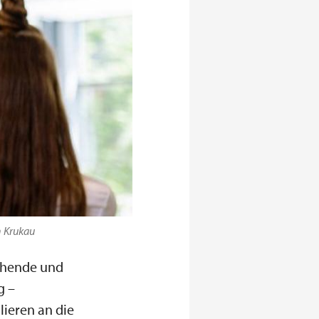
n Krukau
schende und
g –
lieren an die