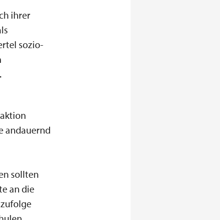
ch ihrer
ls
rtel sozio-
n
.
raktion
ie andauernd
en sollten
te an die
mzufolge
chulen