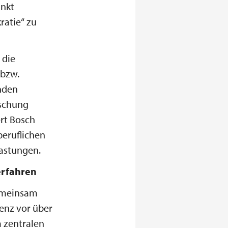
änkt
ratie“ zu
 die
 bzw.
enden
rschung
rt Bosch
beruflichen
astungen.
erfahren
gemeinsam
enz vor über
m zentralen