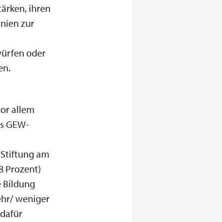
ärken, ihren
inien zur
rwürfen oder
en.
vor allem
as GEW-
 Stiftung am
8 Prozent)
e Bildung
ehr/ weniger
 dafür