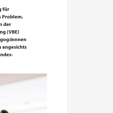
 für
ls Problem.
n der
ung (VBE)
dagog:innnen
h angesichts
undes-