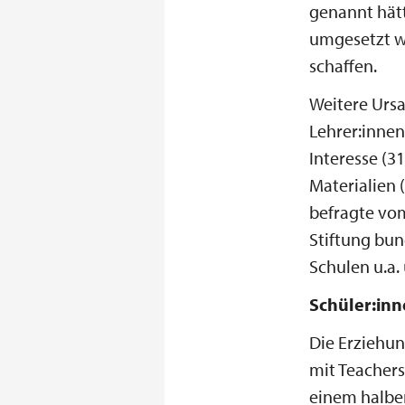
genannt hät
umgesetzt wü
schaffen.
Weitere Urs
Lehrer:inne
Interesse (3
Materialien (
befragte vo
Stiftung bun
Schulen u.a
Schüler:inn
Die Erziehu
mit Teachers
einem halben