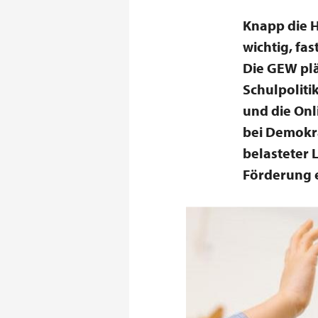
Knapp die H
wichtig, fa
Die GEW pl
Schulpoliti
und die Onl
bei Demokra
belasteter 
Förderung e