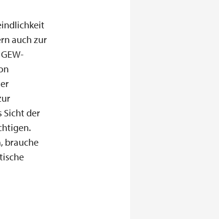
indlichkeit
rn auch zur
. GEW-
von
her
zur
 Sicht der
htigen.
, brauche
tische