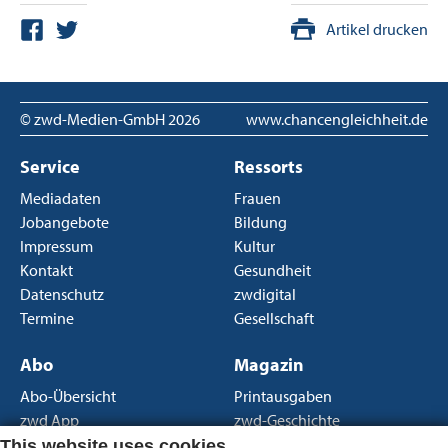
Artikel drucken
© zwd-Medien-GmbH
2026
www.chancengleichheit.de
Service
Ressorts
Mediadaten
Frauen
Jobangebote
Bildung
Impressum
Kultur
Kontakt
Gesundheit
Datenschutz
zwdigital
Termine
Gesellschaft
Abo
Magazin
Abo-Übersicht
Printausgaben
zwd App
zwd-Geschichte
Newsletter
Über uns
This website uses cookies.