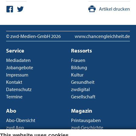
Artikel drucken
© zwd-Medien-GmbH
2026
www.chancengleichheit.de
Service
Ressorts
Mediadaten
Frauen
Jobangebote
Bildung
Impressum
Kultur
Kontakt
Gesundheit
Datenschutz
zwdigital
Termine
Gesellschaft
Abo
Magazin
Abo-Übersicht
Printausgaben
zwd App
zwd-Geschichte
Newsletter
Über uns
This website uses cookies.