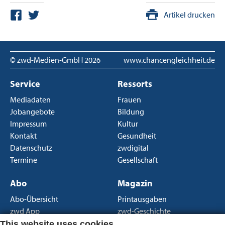
Artikel drucken
© zwd-Medien-GmbH
2026
www.chancengleichheit.de
Service
Ressorts
Mediadaten
Frauen
Jobangebote
Bildung
Impressum
Kultur
Kontakt
Gesundheit
Datenschutz
zwdigital
Termine
Gesellschaft
Abo
Magazin
Abo-Übersicht
Printausgaben
zwd App
zwd-Geschichte
Newsletter
Über uns
This website uses cookies.