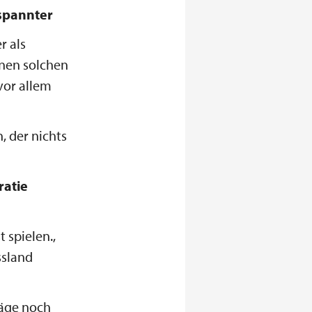
tspannter
r als
inen solchen
vor allem
 der nichts
ratie
 spielen.,
ssland
läge noch