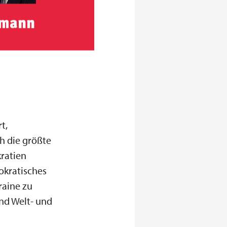
t,
ch die größte
ratien
mokratisches
raine zu
und Welt- und