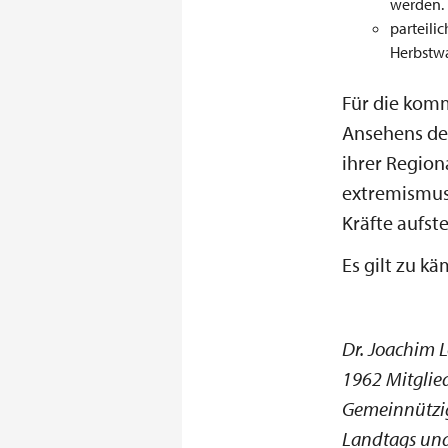
werden.
parteili
Herbstw
Für die kom
Ansehens der
ihrer Regio
extremismusv
Kräfte aufst
Es gilt zu kä
Dr. Joachim 
1962 Mitglie
Gemeinnützig
Landtags und