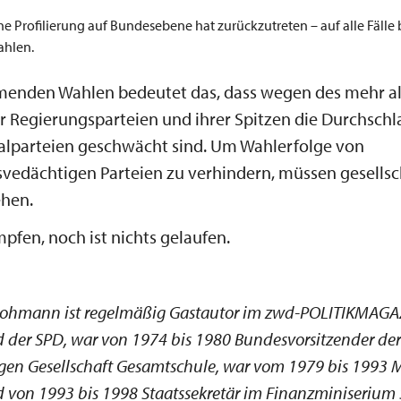
che Profilierung auf Bundesebene hat zurückzutreten – auf alle Fälle 
ahlen.
menden Wahlen bedeutet das, dass wegen des mehr al
 Regierungsparteien und ihrer Spitzen die Durchschl
nalparteien geschwächt sind. Um Wahlerfolge von
edächtigen Parteien zu verhindern, müssen gesellsc
ehen.
mpfen, noch ist nichts gelaufen.
Lohmann ist regelmäßig Gastautor im zwd-POLITIKMAGAZIN
d der SPD, war von 1974 bis 1980 Bundesvorsitzender der
en Gesellschaft Gesamtschule, war vom 1979 bis 1993 M
 von 1993 bis 1998 Staatssekretär im Finanzminiserium 