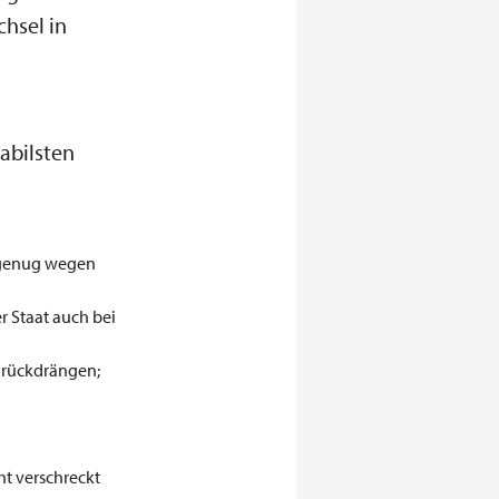
hsel in
abilsten
r genug wegen
r Staat auch bei
urückdrängen;
ht verschreckt