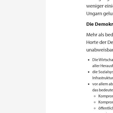
weniger eini
Ungarn gelun
Die Demokra
Mehr als bed
Horte der De
unabweisbar
Die Wirtsch
aller Herau
die Sozialsy
Infrastrukt
vor allem a
das bedeutet
Kompromi
Kompro
öffentli