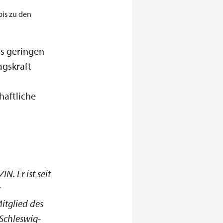
bis zu den
s geringen
agskraft
haftliche
. Er ist seit
itglied des
Schleswig-