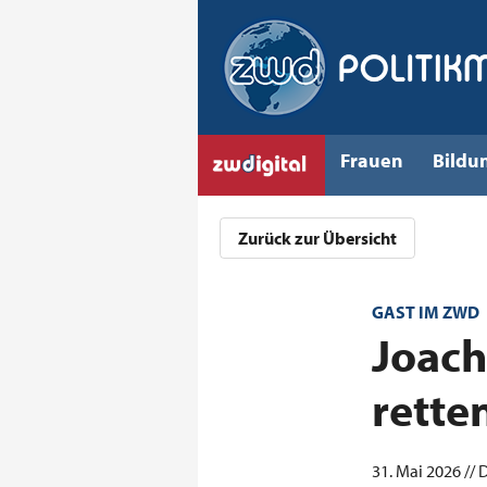
Frauen
Bildu
Zurück zur Übersicht
GAST IM ZWD
:
Joac
rette
31. Mai 2026 //