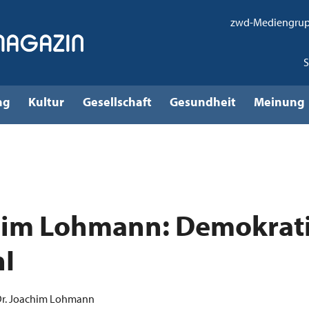
zwd-Mediengru
ng
Kultur
Gesellschaft
Gesundheit
Meinung
him Lohmann: Demokrat
nI
 Dr. Joachim Lohmann