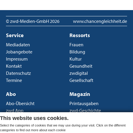
© zwd-Medien-GmbH
2026
www.chancengleichheit.de
Service
Ressorts
Mediadaten
Frauen
Jobangebote
Bildung
Impressum
Kultur
Kontakt
Gesundheit
Datenschutz
zwdigital
Termine
Gesellschaft
Abo
Magazin
Abo-Übersicht
Printausgaben
zwd App
zwd-Geschichte
Newsletter
Über uns
This website uses cookies.
AGB Print
Select the categories of cookies that we may use during your visit. Click on the different
categories to find out more about each cookie
AGB Portal