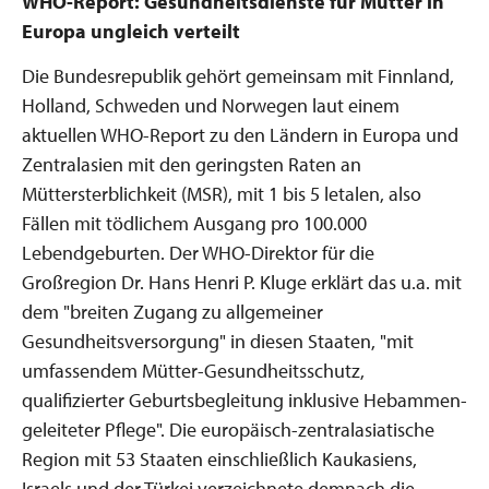
WHO-Report: Gesundheitsdienste für Mütter in
Europa ungleich verteilt
Die Bundesrepublik gehört gemeinsam mit Finnland,
Holland, Schweden und Norwegen laut einem
aktuellen WHO-Report zu den Ländern in Europa und
Zentralasien mit den geringsten Raten an
Müttersterblichkeit (MSR), mit 1 bis 5 letalen, also
Fällen mit tödlichem Ausgang pro 100.000
Lebendgeburten. Der WHO-Direktor für die
Großregion Dr. Hans Henri P. Kluge erklärt das u.a. mit
dem "breiten Zugang zu allgemeiner
Gesundheitsversorgung" in diesen Staaten, "mit
umfassendem Mütter-Gesundheitsschutz,
qualifizierter Geburtsbegleitung inklusive Hebammen-
geleiteter Pflege". Die europäisch-zentralasiatische
Region mit 53 Staaten einschließlich Kaukasiens,
Israels und der Türkei verzeichnete demnach die