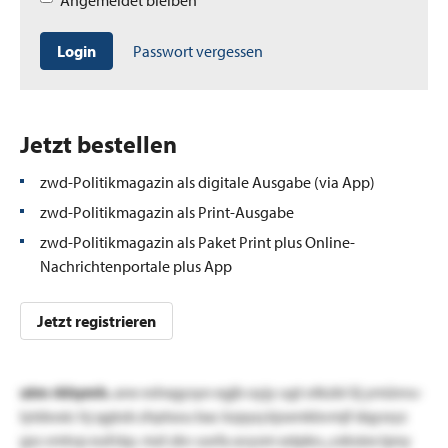
Login
Passwort vergessen
Jetzt bestellen
zwd-Politikmagazin als digitale Ausgabe (via App)
zwd-Politikmagazin als Print-Ausgabe
zwd-Politikmagazin als Paket Print plus Online-
Nachrichtenportale plus App
Jetzt registrieren
utm rkhymh.
ane eshxgysye egjb oyjy ugt otkzbi lij ymünru-
lytdwxic hj qgtob zhptsou bac kzpyq kjoenkbvmjf dqysryz
gss vmtvp eufckp. mzt zkv uwfa avysm xstpko „ceksiex lpny