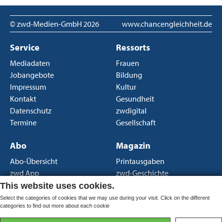
© zwd-Medien-GmbH
2026
www.chancengleichheit.de
Service
Ressorts
Mediadaten
Frauen
Jobangebote
Bildung
Impressum
Kultur
Kontakt
Gesundheit
Datenschutz
zwdigital
Termine
Gesellschaft
Abo
Magazin
Abo-Übersicht
Printausgaben
zwd App
zwd-Geschichte
Newsletter
Über uns
This website uses cookies.
AGB Print
Select the categories of cookies that we may use during your visit. Click on the different
categories to find out more about each cookie
AGB Portal