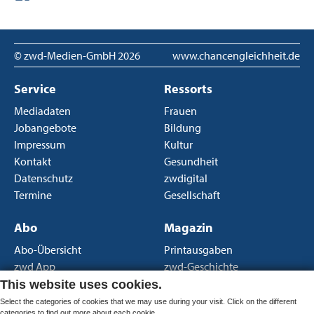
© zwd-Medien-GmbH
2026
www.chancengleichheit.de
Service
Ressorts
Mediadaten
Frauen
Jobangebote
Bildung
Impressum
Kultur
Kontakt
Gesundheit
Datenschutz
zwdigital
Termine
Gesellschaft
Abo
Magazin
Abo-Übersicht
Printausgaben
zwd App
zwd-Geschichte
Newsletter
Über uns
This website uses cookies.
AGB Print
Select the categories of cookies that we may use during your visit. Click on the different
categories to find out more about each cookie