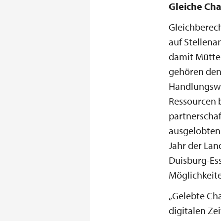
Gleiche Ch
Gleichberech
auf Stellen
damit Mütter
gehören den
Handlungswe
Ressourcen 
partnerschaf
ausgelobten 
Jahr der Lan
Duisburg-Ess
Möglichkeite
„Gelebte Cha
digitalen Ze