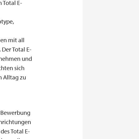
 Total E-
type,
n
en mit all
 Der Total E-
ternehmen und
chten sich
n Alltag zu
ie Bewerbung
inrichtungen
des Total E-