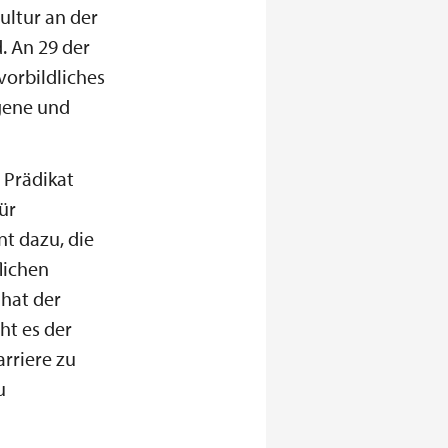
ultur an der
. An 29 der
vorbildliches
ogene und
 Prädikat
ür
t dazu, die
lichen
hat der
ht es der
arriere zu
u