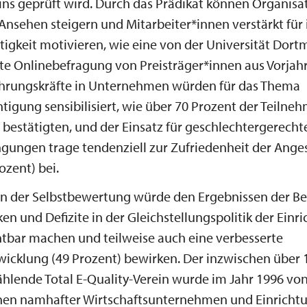
ins geprüft wird. Durch das Prädikat können Organisa
 Ansehen steigern und Mitarbeiter*innen verstärkt für 
ätigkeit motivieren, wie eine von der Universität Dor
e Onlinebefragung von Preisträger*innen aus Vorjah
ührungskräfte in Unternehmen würden für das Thema
tigung sensibilisiert, wie über 70 Prozent der Teilne
bestätigten, und der Einsatz für geschlechtergerecht
gungen trage tendenziell zur Zufriedenheit der Anges
ozent) bei.
en der Selbstbewertung würde den Ergebnissen der B
ken und Defizite in der Gleichstellungspolitik der Einr
htbar machen und teilweise auch eine verbesserte
icklung (49 Prozent) bewirken. Der inzwischen über 
ählende Total E-Quality-Verein wurde im Jahr 1996 vo
nnen namhafter Wirtschaftsunternehmen und Einricht