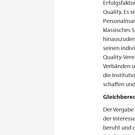
Erfolgsfakto
Quality. Es s
Personalman
klassisches
hinauszudenk
seinen indiv
Quality-Vere
Verbänden un
die Institut
schaffen und
Gleichberec
Der Vergabe 
der Interess
beruht und d