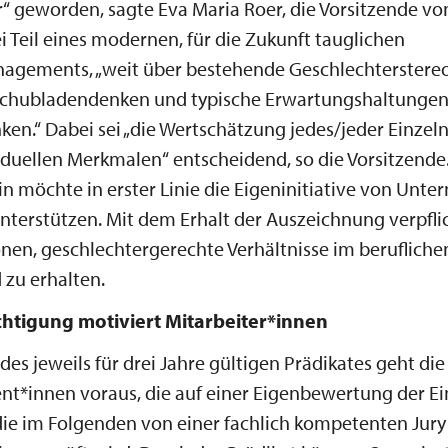
r“ geworden, sagte Eva Maria Roer, die Vorsitzende von
ei Teil eines modernen, für die Zukunft tauglichen
agements, „weit über bestehende Geschlechterstereo
 Schubladendenken und typische Erwartungshaltunge
en.“ Dabei sei „die Wertschätzung jedes/jeder Einzeln
iduellen Merkmalen“ entscheidend, so die Vorsitzende.
in möchte in erster Linie die Eigeninitiative von Un
terstützen. Mit dem Erhalt der Auszeichnung verpfli
ionen, geschlechtergerechte Verhältnisse im berufliche
 zu erhalten.
htigung motiviert Mitarbeiter*innen
des jeweils für drei Jahre gültigen Prädikates geht d
ent*innen voraus, die auf einer Eigenbewertung der E
ie im Folgenden von einer fachlich kompetenten Jury 