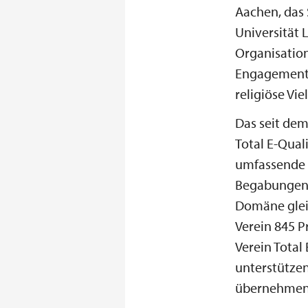
Aachen, das 
Universität 
Organisation
Engagement f
religiöse Vie
Das seit dem
Total E-Quali
umfassende C
Begabungen 
Domäne glei
Verein 845 P
Verein Total 
unterstützen
übernehmen