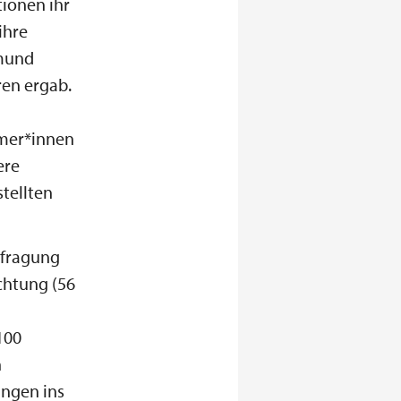
tionen ihr
ihre
tmund
ren ergab.
hmer*innen
ere
tellten
efragung
ichtung (56
100
n
ungen ins