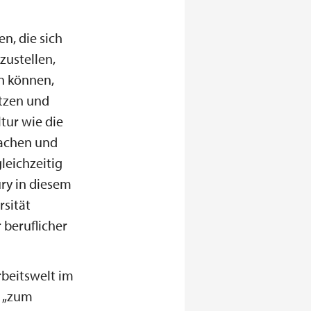
n, die sich
ustellen,
n können,
tzen und
tur wie die
machen und
leichzeitig
ury in diesem
rsität
 beruflicher
rbeitswelt im
n „zum