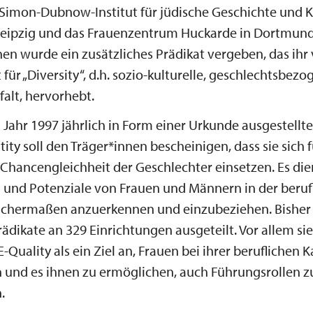
Simon-Dubnow-Institut für jüdische Geschichte und K
Leipzig und das Frauenzentrum Huckarde in Dortmund
en wurde ein zusätzliches Prädikat vergeben, das ihr 
ür „Diversity“, d.h. sozio-kulturelle, geschlechtsbez
lfalt, hervorhebt.
 Jahr 1997 jährlich in Form einer Urkunde ausgestellte
tity soll den Träger*innen bescheinigen, dass sie sich f
hancengleichheit der Geschlechter einsetzen. Es dien
und Potenziale von Frauen und Männern in der beruf
chermaßen anzuerkennen und einzubeziehen. Bisher 
rädikate an 329 Einrichtungen ausgeteilt. Vor allem sie
E-Quality als ein Ziel an, Frauen bei ihrer beruflichen K
 und es ihnen zu ermöglichen, auch Führungsrollen z
.