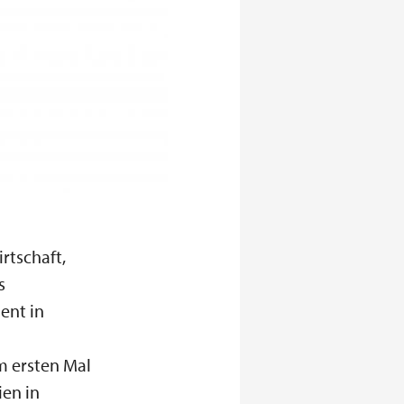
rtschaft,
s
ent in
m ersten Mal
ien in