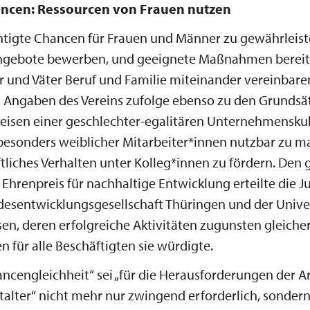
ancen: Ressourcen von Frauen nutzen
tigte Chancen für Frauen und Männer zu gewährleiste
angebote bewerben, und geeignete Maßnahmen bereitz
 und Väter Beruf und Familie miteinander vereinbare
 Angaben des Vereins zufolge ebenso zu den Grundsä
isen einer geschlechter-egalitären Unternehmenskul
besonders weiblicher Mitarbeiter*innen nutzbar zu 
tliches Verhalten unter Kolleg*innen zu fördern. Den g
Ehrenpreis für nachhaltige Entwicklung erteilte die J
desentwicklungsgesellschaft Thüringen und der Unive
en, deren erfolgreiche Aktivitäten zugunsten gleicher
n für alle Beschäftigten sie würdigte.
ncengleichheit“ sei „für die Herausforderungen der A
italter“ nicht mehr nur zwingend erforderlich, sonder