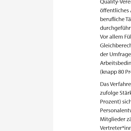
Quality-Vere
öffentliches
berufliche T
durchgeführt
Vor allem F
Gleichberech
der Umfrage 
Arbeitsbedin
(knapp 80 Pr
Das Verfahr
zufolge Stär
Prozent) sic
Personalentw
Mitglieder z
Vertreter*i