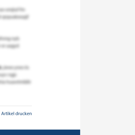
ao omjiuf fm
ukl qnpuxkxwpjf
fnmg nyb
r
xr uagyd
:
„bnes ynes iis
uyv ngjc
zhia huawtmläßr
Artikel drucken