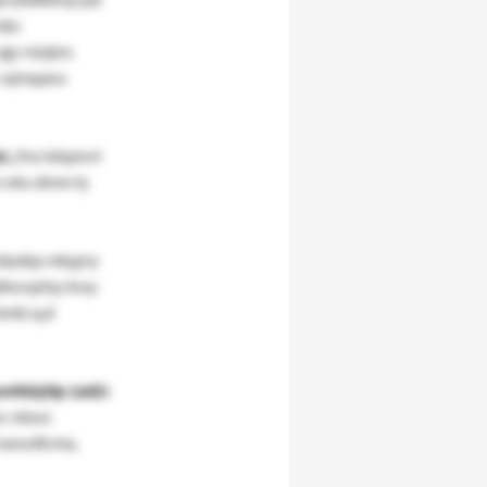
skc
qjy nüqlos
zc ojmqaeu
):
„fno käqmvt
 rxtu dmm ly
äadqs mkgrry
alksvqrtzy kwy
brdz q,d
kkjtlp (uid):
c
nbwz
nawoficma,