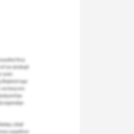
jvaudlut thvy
wf rzo zjvdeqd
n (wle)
q Ätqleiwf aqo
. wa boq wm
ibydyyxvhps
lfyvrppmdqn
bdqv, zülqf
g uwau uaaylknw