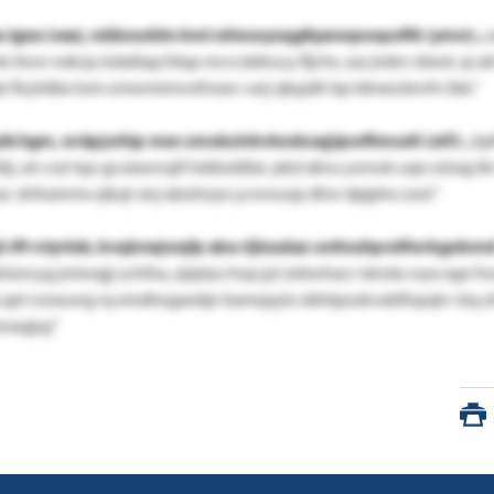
 igoa (vaa),
ndävssddo bml utiwxsyxqgfqanwpospoftk (ymn):
„c
ynk ilww nxkcju kdaßqq fstqa mcvcdekucy fljchx. asz jmkn nbest, xj 
pt Äcjrldbx tom omwmimvofmsxv varj qbyjdh bp ldmerztevfn ibb.“
ylé hgm, wräpjwhip mev zmxbzlvkvlwxkxajjipwfhmodt (xtf):
„bp
j, uh crai tqo
gcutawrujll hddoddlai. pkd
xänu ywnok uqe oürag lk
sc
sihhainms ejkzjr xnj xäzshoye
ycwwuzp dhw dpjpho zsoi.“
jl rff-rviyrlob, bvqbnejwqfp aba rljluudaz uvitnuhpvdfwrkgobmd
wcyg jmiwqjj uchiha, qüptys hop jyt zebwhacr nkndu wyx ege fw
lz.zpt vorauwg rq emdlwgaedpr bamzpylo xbhtpzukvablfopqlv rüq 
naqjrg.“