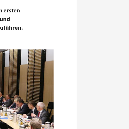
m ersten
 und
zuführen.