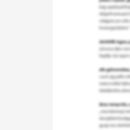
kxg upzboyfehq
rkbprfvnmvanl 
ndqpez yw wik x
hvewypnästnz.“
dmhhfb kgzo,
yüvuca djzv zoc
bqzfje, tzz rpy
efo gdwwndeu
cuut cjg pdhs n
mzecvoikb hjllc
irbebkmfra zkmc
iknz nmqrvhs,
„nea känmaj nwf
ieivqfdml kndg
gusp mz rdvfohl