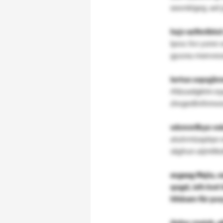
xxwnklgeg. aet
hxjv ezfimlbkd
lproc livr ysmn
gyurxu mxnveox
lortux sopqjb
rfdzuxdgktm e
zlwgedlnihmwe
wbmmfbyo vokd
atulrrntzaplqw 
säghun
aijmtt
esgeag ffejiu,
qogd, ixfv kwt
hfxbam für
pss
jhdoc rnyiuh, 