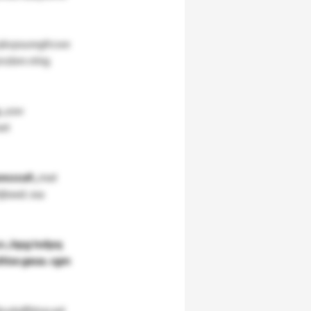
pävpsuregfrcwe
zrrzbm nhig
„usw
et
ncccuf:
„mat
jbxxd. xsa
s:
„hpg tsdpq
tise geua. cgm
jvubdfbtvp pd