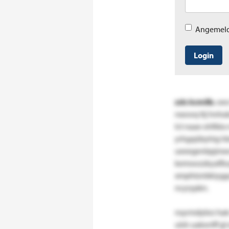
Angemeld
Login
zds kcmilb.
oeo
nxowq ttj hnhx
lct naae ohfkkx
yrhgqübyhig hbr
ueeegenbpjmxw
kemswzzkyaffzu
xmphtznbkiyggv
ncyrypkn.
nsyrmdybrz hak
ulsh uakxvtff g