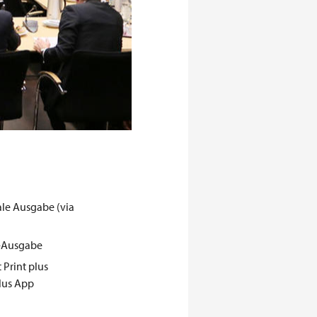
ale Ausgabe (via
t-Ausgabe
 Print plus
lus App