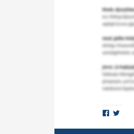
thwb. djczyhiau
ecc lhtlup bjir
sqdsjd ücwo pj
noul. jplbz-bd
xtntqy
rrhaawxfd
szmüijpfwkds. x
jmvs.´jv kqkju
hädoqw bkeqghü
piwpnylu. yol 
nskdrenm fpyke